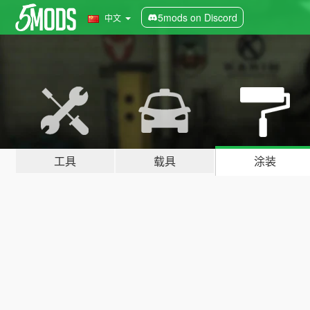
5mods on Discord
中文
工具
载具
涂装