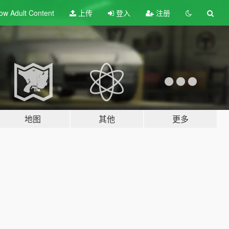
ow Adult
Content
上传
登入
注册
地图
其他
更多