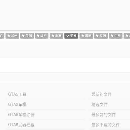
矶
加州
美国
虚构
非洲
亚洲
澳洲
欧洲
中东
GTA5工具
最新的文件
GTA5车模
精选文件
GTA5车模涂装
最多赞的文件
GTA5武器模组
最多下载的文件