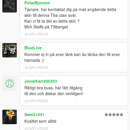
PolarBjornen
Tjenare, har kontaktat dig på mail angående detta
skin till denna T6a utan svar.
Kan vi få ta del av detta skin ?
Mvh Staffs på Tiltberget
2018年10月07日
BlueLive
Kommer ej in på eran länk kan du länka den till eran
hämsida :)¨
2018年10月25日
Jonathan200303
Riktigt bra buss, har fått tillgång
till den och älskar den verkligen!
2018年10月28日
Swed1431
Kvalitet som alltid
2018年11月03日