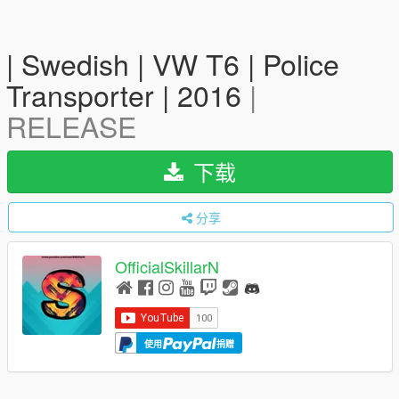
| Swedish | VW T6 | Police
Transporter | 2016
|
RELEASE
下载
分享
OfficialSkillarN
使用
捐赠