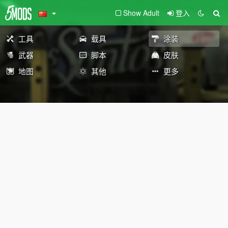
Show Adult
登入
工具
载具
涂装
武器
脚本
皮肤
地图
其他
更多