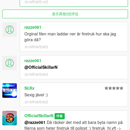
2018年08月14日
显示其他3旧评论
razze061
Orginal filen man laddar ner är firetruk hur ska jag
göra då?
2018年08月08日
razze061
@OfficialSkillarN
2018年08月08日
StiXx
Sexig jävel :)
2018年08月08日
OfficialSkillarN
作者
@razze061
Då räcker det med att bara byta namn på
filerna som heter firetruk till policet :) firetruk_hi.yft ->