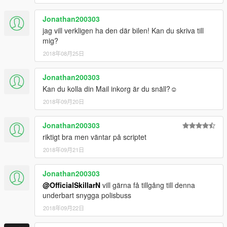
Jonathan200303
jag vill verkligen ha den där bilen! Kan du skriva till
mig?
2018年08月25日
Jonathan200303
Kan du kolla din Mail inkorg är du snäll?☺️
2018年09月20日
Jonathan200303
riktigt bra men väntar på scriptet
2018年09月21日
Jonathan200303
@OfficialSkillarN
vill gärna få tillgång till denna
underbart snygga polisbuss
2018年09月22日