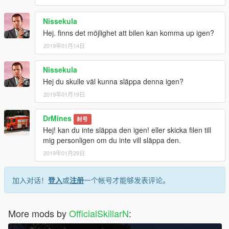
Nissekula
Hej. finns det möjlighet att bilen kan komma up igen?
2019年01月14日
Nissekula
Hej du skulle väl kunna släppa denna igen?
2019年01月19日
DrMines
封号
Hej! kan du inte släppa den igen! eller skicka filen till
mig personligen om du inte vill släppa den.
2019年01月29日
加入对话！
登入
或
注册
一个帐号才能够发表评论。
More mods by
OfficialSkillarN
: