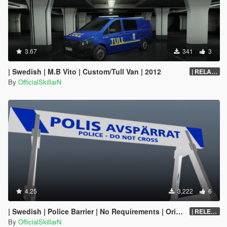
3.67
341
3
| Swedish | M.B Vito | Custom/Tull Van | 2012
| RELASE | Black Bumpers
By
OfficialSkillarN
4.25
3,222
6
| Swedish | Police Barrier | No Requirements | Original Model | 2018
| RELEASE
By
OfficialSkillarN