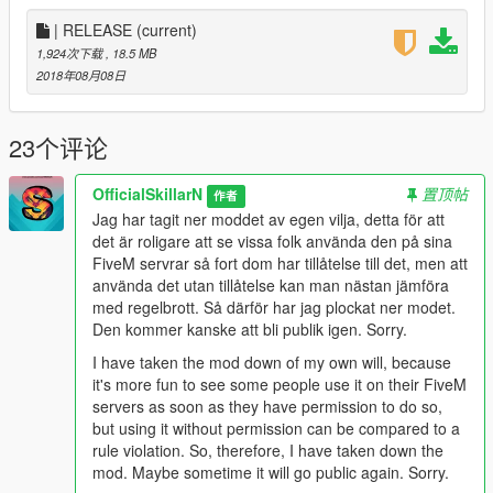
| RELEASE
(current)
1,924次下载
, 18.5 MB
2018年08月08日
23个评论
OfficialSkillarN
置顶帖
作者
Jag har tagit ner moddet av egen vilja, detta för att
det är roligare att se vissa folk använda den på sina
FiveM servrar så fort dom har tillåtelse till det, men att
använda det utan tillåtelse kan man nästan jämföra
med regelbrott. Så därför har jag plockat ner modet.
Den kommer kanske att bli publik igen. Sorry.
I have taken the mod down of my own will, because
it's more fun to see some people use it on their FiveM
servers as soon as they have permission to do so,
but using it without permission can be compared to a
rule violation. So, therefore, I have taken down the
mod. Maybe sometime it will go public again. Sorry.