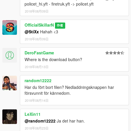
policet_hi.yft - firetruk.yft -> policet.yft
2018年08月09日
OfficialSkillarN
作者
@StiXx
Hahah <3
2018年08月09日
DeroFastGame
Where is the download button?
2018年08月13日
random12222
Har du fört bort filen? Nedladdningsknappen har
försvunnit för kännedom.
2018年08月14日
LeXin11
@random12222
Ja det har han.
2018年08月23日