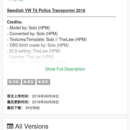
Swedish VW T6 Police Transporter 2016
---------------------------------------------------------------------------
Credits:
- Model by: Solo (HPM)
- Converted by: Solo (HPM)
- Textures/Template: Solo // TheLaw (HPM)
- DBS 5000 made by: Solo (HPM)
- ELS setting: TheLaw (HPM)
- Liveries: TheLaw (HPM)
- Skin: OfficialSkillarN (Not HPM)
---------------------------------------------------------------------------
Show Full Description
!!!!USE ORIGINAL MODEL/ELS FILES!!!
涂装
紧急
欧洲
2018年08月08日
首次上传时间：
2018年08月08日
最后更新时间：
29分钟前
最后下载：
All Versions