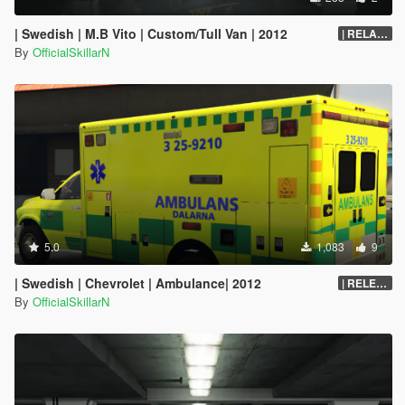
| Swedish | M.B Vito | Custom/Tull Van | 2012
| RELASE | Blue Bumpers
By
OfficialSkillarN
5.0
1,083
9
| Swedish | Chevrolet | Ambulance| 2012
| RELEASE
By
OfficialSkillarN