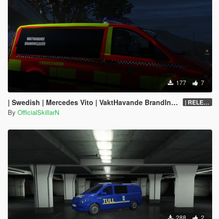
177
7
| Swedish | Mercedes Vito | VaktHavande BrandIngenjör | 2000+
| RELEASE
By
OfficialSkillarN
288
2