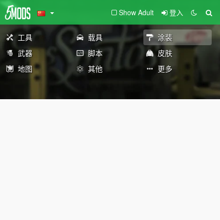
Show Adult
登入
工具
载具
涂装
武器
脚本
皮肤
地图
其他
更多