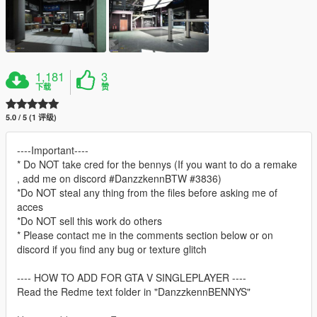
1,181
3
下载
赞
5.0 / 5 (1 评级)
----Important----
* Do NOT take cred for the bennys (If you want to do a remake
, add me on discord #DanzzkennBTW #3836)
*Do NOT steal any thing from the files before asking me of
acces
*Do NOT sell this work do others
* Please contact me in the comments section below or on
discord if you find any bug or texture glitch
---- HOW TO ADD FOR GTA V SINGLEPLAYER ----
Read the Redme text folder in "DanzzkennBENNYS"