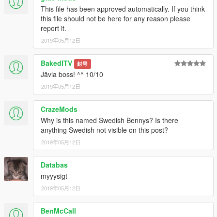
This file has been approved automatically. If you think
this file should not be here for any reason please
report it.
2019年05月12日
BakedITV
封号
Jävla boss! ^^ 10/10
2019年05月12日
CrazeMods
Why is this named Swedish Bennys? Is there
anything Swedish not visible on this post?
2019年05月12日
Databas
myyysigt
2019年05月12日
BenMcCall