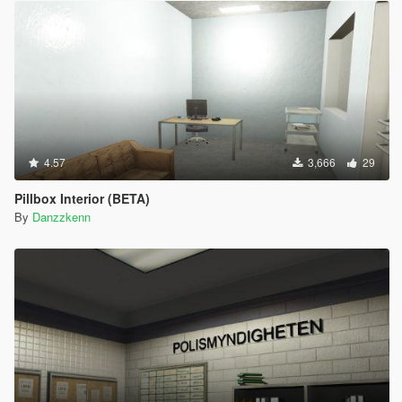
4.57
3,666
29
Pillbox Interior (BETA)
By
Danzzkenn