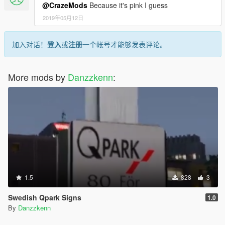
@CrazeMods
Because it's pink I guess
2019年05月12日
加入对话！
登入
或
注册
一个帐号才能够发表评论。
More mods by
Danzzkenn
:
1.5
828
3
Swedish Qpark Signs
1.0
By
Danzzkenn