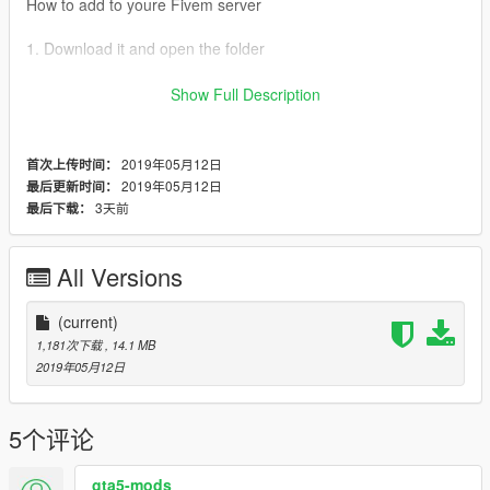
How to add to youre Fivem server
1. Download it and open the folder
2. Drag in the folder to resources in youre fxserver
Show Full Description
3. add DanzzkennBENNYS in youre server.cfg
2019年05月12日
首次上传时间：
4 open youre server!
2019年05月12日
最后更新时间：
3天前
最后下载：
All Versions
(current)
1,181次下载
, 14.1 MB
2019年05月12日
5个评论
gta5-mods