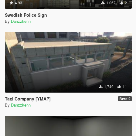
4.93
1,067
2
Swedish Police Sign
By
Danzzkenn
1,749
11
Taxi Company [YMAP]
Beta 2
By
Danzzkenn