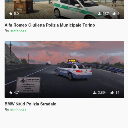
5.0
587
4
Alfa Romeo Giulietta Polizia Municipale Torino
By
stefano11
4.7
3,864
14
BMW 530d Polizia Stradale
By
stefano11