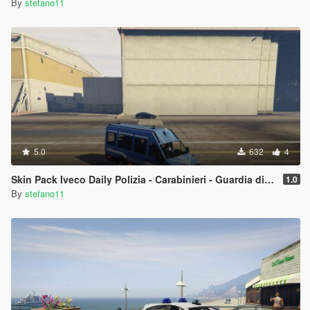
By
stefano11
5.0
632
4
Skin Pack Iveco Daily Polizia - Carabinieri - Guardia di Finanza
1.0
By
stefano11