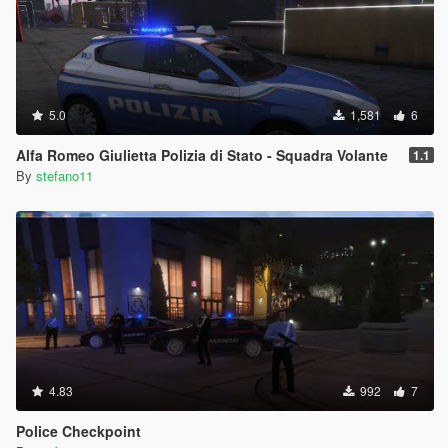
5.0
1,581
6
Alfa Romeo Giulietta Polizia di Stato - Squadra Volante
1.1
By
stefano11
4.83
992
7
Police Checkpoint