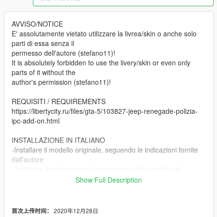
AVVISO/NOTICE
E' assolutamente vietato utilizzare la livrea/skin o anche solo
parti di essa senza il
permesso dell'autore (stefano11)!
It is absolutely forbidden to use the livery/skin or even only
parts of it without the
author's permission (stefano11)!
REQUISITI / REQUIREMENTS
https://libertycity.ru/files/gta-5/103827-jeep-renegade-polizia-
ipc-add-on.html
INSTALLAZIONE IN ITALIANO
-Installare il modello originale, seguendo le indicazioni fornite
dall’autore
-Sostituire, tramite openiv, il contenuto della cartella nel
percorso seguente
Show Full Description
mods/update/x64/dlpacks/patchday3ng/x64/levels/gta
5/vehicles.rpf
2020年12月28日
首次上传时间：