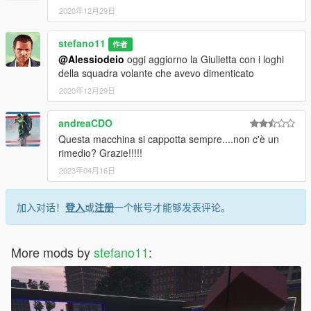
2020年12月29日
stefano11
作者
@Alessiodeio
oggi aggiorno la Giulietta con i loghi
della squadra volante che avevo dimenticato
2020年12月29日
andreaCDO
Questa macchina si cappotta sempre....non c'è un
rimedio? Grazie!!!!!
2023年04月16日
加入对话！
登入
或
注册
一个帐号才能够发表评论。
More mods by
stefano11
: