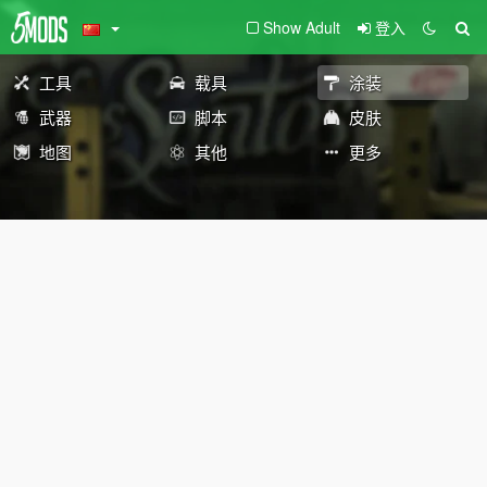
Show Adult
登入
工具
载具
涂装
武器
脚本
皮肤
地图
其他
更多