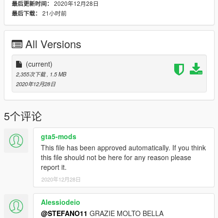
ENGLISH INSTALLATION
2020年12月28日
最后更新时间：
-Install the original model, following the instructions provided by
21小时前
最后下载：
the author
-Replace, through openiv, the content of folder in the following
path
All Versions
mods/update/x64/dlpacks/patchday3ng/x64/levels/gta
5/vehicles.rpf
(current)
2,355次下载
, 1.5 MB
CREDITI / CREDITS
2020年12月28日
https://libertycity.ru/files/gta-5/103827-jeep-renegade-polizia-
ipc-add-on.html
5个评论
gta5-mods
This file has been approved automatically. If you think
this file should not be here for any reason please
report it.
2020年12月28日
Alessiodeio
@STEFANO11
GRAZIE MOLTO BELLA