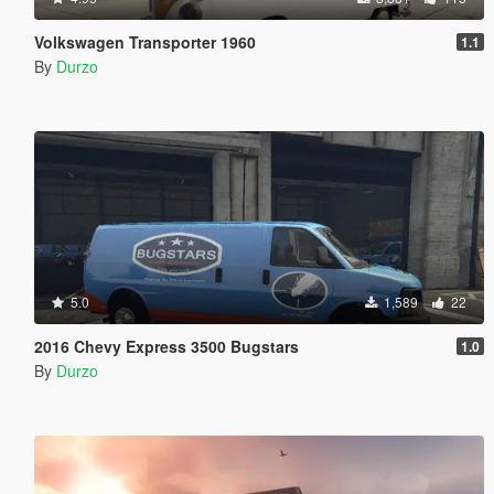
Volkswagen Transporter 1960
1.1
By
Durzo
5.0
1,589
22
2016 Chevy Express 3500 Bugstars
1.0
By
Durzo