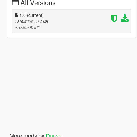
All Versions
1.0
(current)
1,319次下载
, 16.0 MB
2017年07月28日
More mods by
Durzo
: