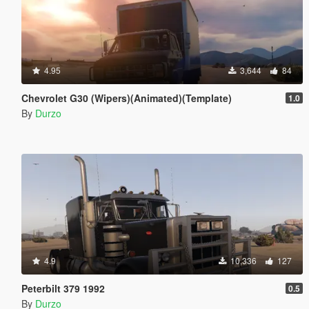
4.95
3,644
84
Chevrolet G30 (Wipers)(Animated)(Template)
1.0
By
Durzo
4.9
10,336
127
Peterbilt 379 1992
0.5
By
Durzo