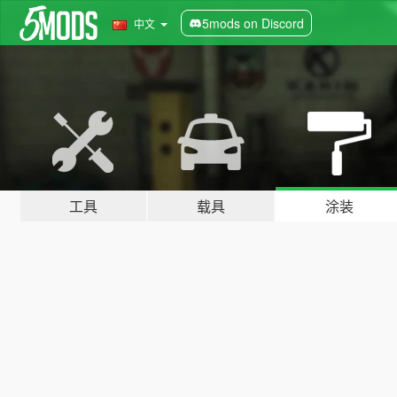
5mods on Discord
中文
工具
载具
涂装