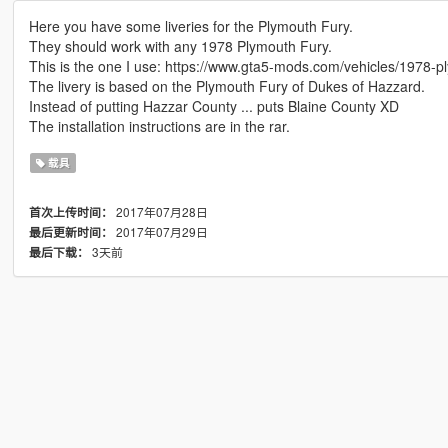
Here you have some liveries for the Plymouth Fury.
They should work with any 1978 Plymouth Fury.
This is the one I use: https://www.gta5-mods.com/vehicles/1978-p
The livery is based on the Plymouth Fury of Dukes of Hazzard.
Instead of putting Hazzar County ... puts Blaine County XD
The installation instructions are in the rar.
载具
2017年07月28日
首次上传时间：
2017年07月29日
最后更新时间：
3天前
最后下载：