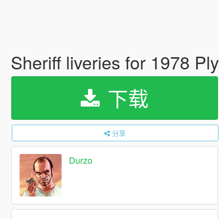
Sheriff liveries for 1978 
下载
分享
Durzo