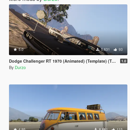
5.0
5,631
93
Dodge Challenger RT 1970 (Animated) (Template) (Tuneable) (Wipers)
1.0
By
Durzo
4.95
8,881
115