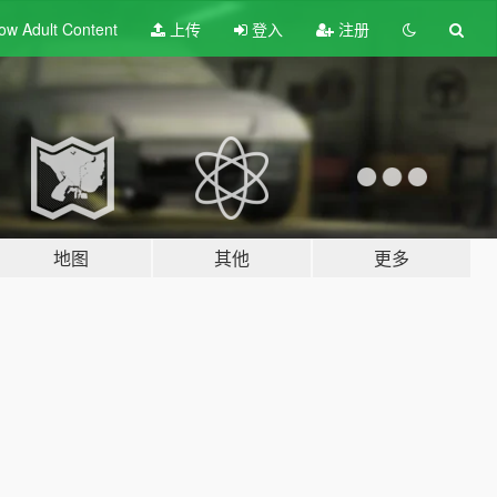
ow Adult
Content
上传
登入
注册
地图
其他
更多