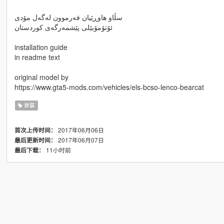
سڵاو هاوڕێیان فەرموون لەگەل مۆدی
ئۆتۆمۆبێلی پێشمەرگەی کوردستان
installation guide
in readme text
original model by
https://www.gta5-mods.com/vehicles/els-bcso-lenco-bearcat
涂装
2017年06月06日
首次上传时间：
2017年06月07日
最后更新时间：
11小时前
最后下载：