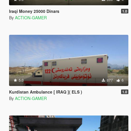
Iraqi Money 25000 Dinars
1.0
By
ACTION-GAMER
5.0
877
6
Kurdistan Ambulance [ IRAQ ]( ELS )
1.0
By
ACTION-GAMER