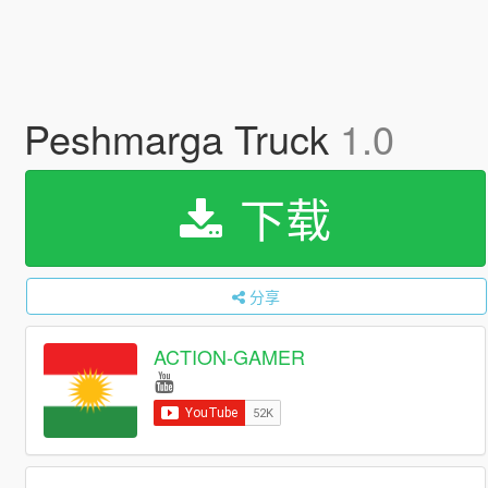
Peshmarga Truck
1.0
下载
分享
ACTION-GAMER