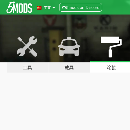
5mods on Discord
中文
工具
载具
涂装