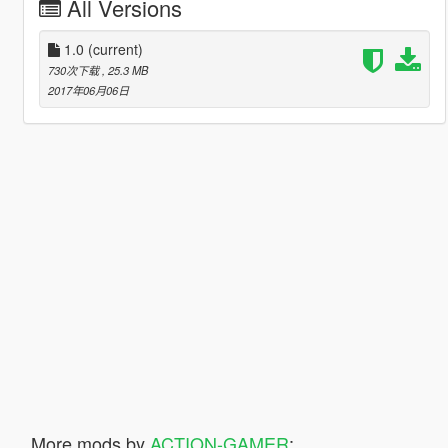
All Versions
1.0
(current)
730次下载
, 25.3 MB
2017年06月06日
More mods by
ACTION-GAMER
: