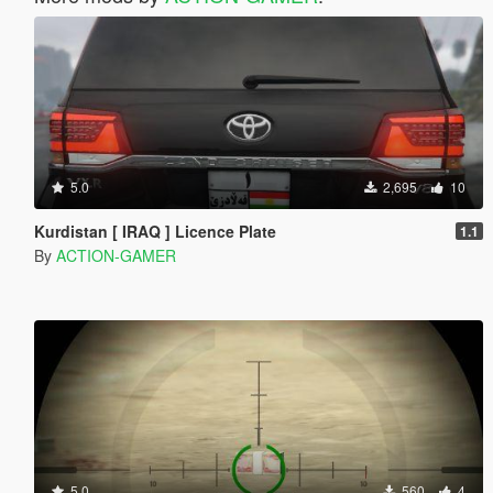
5.0
2,695
10
Kurdistan [ IRAQ ] Licence Plate
1.1
By
ACTION-GAMER
5.0
560
4