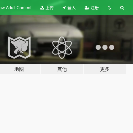
ow Adult
Content
上传
登入
注册
地图
其他
更多