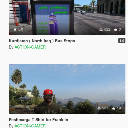
5.0
622
3
Kurdistan ( North Iraq ) Bus Stops
1.0
By
ACTION-GAMER
901
19
Peshmarga T-Shirt for Franklin
By
ACTION-GAMER