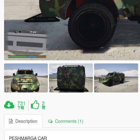
731
2
下载
赞
Description
Comments (1)
PESHMARGA CAR