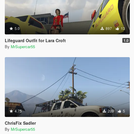
5.0
897
13
Lifeguard Outfit for Lara Croft
1.0
By
MrSupercar55
4.75
209
5
ChrisFix Sadler
By
MrSupercar55