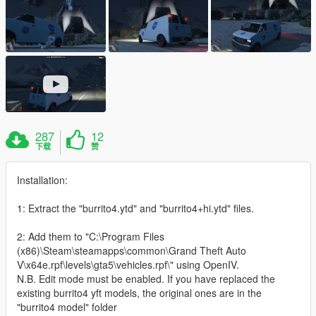
287
12
下载
赞
Installation:
1: Extract the "burrito4.ytd" and "burrito4+hi.ytd" files.
2: Add them to "C:\Program Files
(x86)\Steam\steamapps\common\Grand Theft Auto
V\x64e.rpf\levels\gta5\vehicles.rpf\" using OpenIV.
N.B. Edit mode must be enabled. If you have replaced the
existing burrito4 yft models, the original ones are in the
"burrito4 model" folder