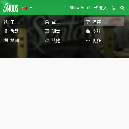
Show Adult
登入
工具
载具
涂装
武器
脚本
皮肤
地图
其他
更多