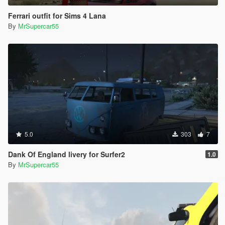
Ferrari outfit for Sims 4 Lana
By
MrSupercar55
5.0
303
7
Dank Of England livery for Surfer2
1.0
By
MrSupercar55