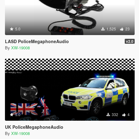
5.0
1,525
23
LASD PoliceMegaphoneAudio
v2.0
By
XW-19008
5.0
332
4
UK PoliceMegaphoneAudio
By
XW-19008