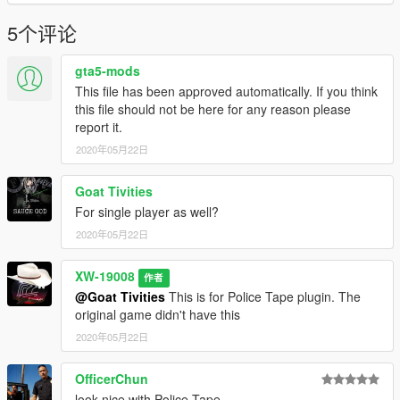
5个评论
gta5-mods
This file has been approved automatically. If you think
this file should not be here for any reason please
report it.
2020年05月22日
Goat Tivities
For single player as well?
2020年05月22日
XW-19008
作者
@Goat Tivities
This is for Police Tape plugin. The
original game didn't have this
2020年05月22日
OfficerChun
look nice with Police Tape