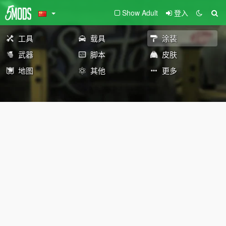
Show Adult
登入
工具
载具
涂装
武器
脚本
皮肤
地图
其他
更多