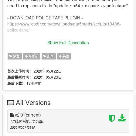
need to replace a file in "update > x64 > dlcpacks > policetape"
- DOWNLOAD POLICE TAPE PLUGIN -
https://www.lcpdfr.com/downloads/gta5mods/scripts/19488-
police-tape/
▶2020/ 5/ 24◀ UPDATE - Add a new texture "LAPD Badge
Show Full Description
Logo Police Tape"
紧急
洛杉矶
加州
美国
2020年05月22日
首次上传时间：
2020年05月23日
最后更新时间：
13小时前
最后下载：
All Versions
v2.0
(current)
1,798次下载
, 12.0 MB
2020年05月23日