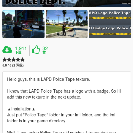
1,911
32
下载
赞
5.0 / 5 (2 评级)
Hello guys, this is LAPD Police Tape texture.
I know that LAPD Police Tape has a logo with a badge. So I'll
add this new texture in the next update.
▲Installation▲
Just put "Police Tape" folder in your lml folder, and the lml
folder is in your game directory.
Well, if you using Police Tape old version, I remember you