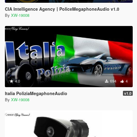
CIA Intelligence Agency丨PoliceMegaphoneAudio v1.0
By
XW-19008
4.0
694
4
Italia PoliziaMegaphoneAudio
v1.0
By
XW-19008