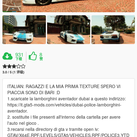
931
8
下载
赞
3.0 / 5 (1 评级)
ITALIAN: RAGAZZI E LA MIA PRIMA TEXTURE SPERO VI
PIACCIA SONO DI BARI :D
1.scaricate la lamborghini aventador dubai a questo indirizzo:
https://it.gta5-mods.com/vehicles/dubai-police-lamborghini-
aventador.
2. sostituite i file presenti all'interno della cartella per avere
l'auto nel gioco .
3.recarsi nella directory di gta v tramite open iv:
GTAV/X64E.RPF/LEVELS/GTA5/VEHICLES.RPF/POLICE3.YTD