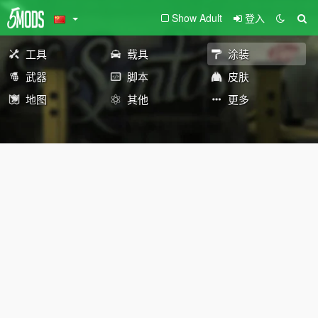
Show Adult
登入
工具
载具
涂装
武器
脚本
皮肤
地图
其他
更多