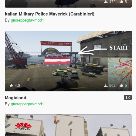
479
5
Italian Military Police Maverick (Carabinieri)
By
giuseppegtavmod1
4.0
562
5
Magicland
1.0
By
giuseppegtavmod1