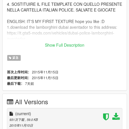
4. SOSTITUIRE IL FILE TEMPLATE CON QUELLO PRESENTE
NELLA CARTELLA ITALIAN POLICE. SALVATE E GIOCATE
ENGLISH: IT'S MY FIRST TEXTURE hope you like :D
1.download the lamborghini dubai aventador to this address:
https://it.gta5-mods.com/vehicles/dubai-police-lamborghini-
aventador.
2. replace the files in the folder to get the car in the game.
Show Full Description
3.lets'go directory gta v through open iv:
GTAV / X64E.RPF / LEVELS / GTA5 / VEHICLES.RPF /
紧急
POLICE3.YTD
4. REPLACE THE TEMPLATE FILE WITH THAT IN THIS
2015年11月15日
首次上传时间：
FOLDER ITALIAN POLICE. SAVE AND PLAY
2015年11月15日
最后更新时间：
7天前
最后下载：
All Versions
(current)
931次下载
, 59.0 KB
2015年11月15日