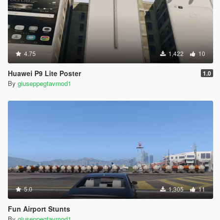
4.75
1,422
10
Huawei P9 Lite Poster
1.0
By
giuseppegtavmod1
5.0
1,305
11
Fun Airport Stunts
By
giuseppegtavmod1