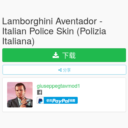
Lamborghini Aventador -
Italian Police Skin (Polizia
Italiana)
下载
分享
giuseppegtavmod1
使用
捐赠