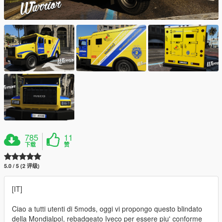
785
11
下载
赞
5.0 / 5 (2 评级)
[IT]
Ciao a tutti utenti di 5mods, oggi vi propongo questo blindato
della Mondialpol, rebadgeato Iveco per essere piu' conforme