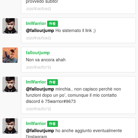
provvedo subito!
2020年06月06日
ImWarrior
作者
@falloutjump
Ho sistemato il link ;)
2020年06月06日
falloutjump
Non va ancora ahah
2020年06月07日
ImWarrior
作者
@falloutjump
minchia.. non capisco perchè non
funzioni dopo un po', comunque il mio contatto
discord è 75warrior#9673
2020年06月07日
ImWarrior
作者
@falloutjump
ho anche aggiunto eventualmente
l'instagram