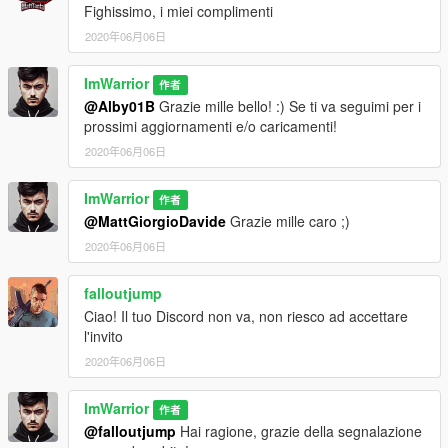
Fighissimo, i miei complimenti
2020年06月06日
ImWarrior
作者
@Alby01B
Grazie mille bello! :) Se ti va seguimi per i
prossimi aggiornamenti e/o caricamenti!
2020年06月06日
ImWarrior
作者
@MattGiorgioDavide
Grazie mille caro ;)
2020年06月06日
falloutjump
Ciao! Il tuo Discord non va, non riesco ad accettare
l'invito
2020年06月06日
ImWarrior
作者
@falloutjump
Hai ragione, grazie della segnalazione