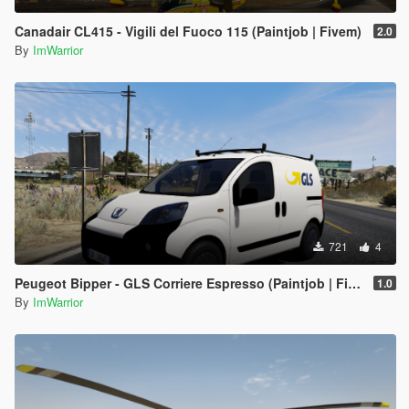
Canadair CL415 - Vigili del Fuoco 115 (Paintjob | Fivem)
2.0
By
ImWarrior
721
4
Peugeot Bipper - GLS Corriere Espresso (Paintjob | FiveM)
1.0
By
ImWarrior