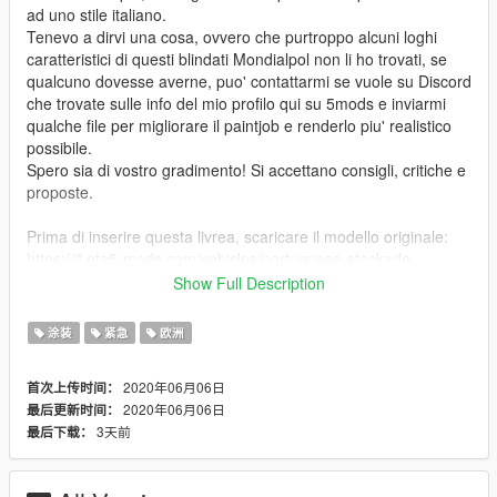
ad uno stile italiano.
Tenevo a dirvi una cosa, ovvero che purtroppo alcuni loghi
caratteristici di questi blindati Mondialpol non li ho trovati, se
qualcuno dovesse averne, puo' contattarmi se vuole su Discord
che trovate sulle info del mio profilo qui su 5mods e inviarmi
qualche file per migliorare il paintjob e renderlo piu' realistico
possibile.
Spero sia di vostro gradimento! Si accettano consigli, critiche e
proposte.
Prima di inserire questa livrea, scaricare il modello originale:
https://it.gta5-mods.com/vehicles/portuguese-stockade-
replaced
Show Full Description
Poi sostituire i file "stockade.ytd" e "stockade-hi.ytd"
dell'originale con i file .YTD di questo modello.
涂装
紧急
欧洲
---- Change Log ----
2020年06月06日
首次上传时间：
v1.0
2020年06月06日
最后更新时间：
Versione Iniziale
3天前
最后下载：