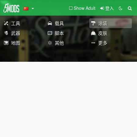
Show Adult
登入
工具
载具
涂装
武器
脚本
皮肤
地图
其他
更多