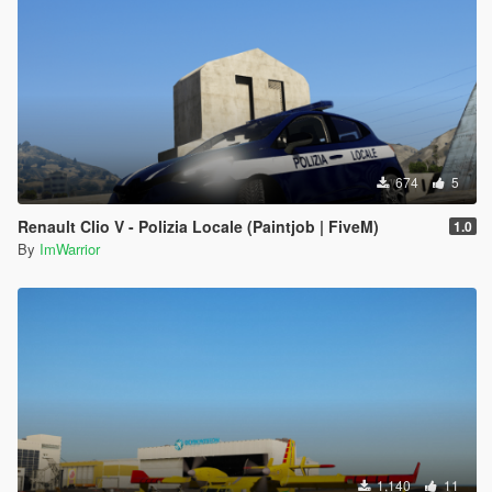
674
5
Renault Clio V - Polizia Locale (Paintjob | FiveM)
1.0
By
ImWarrior
1,140
11