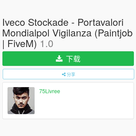
Iveco Stockade - Portavalori
Mondialpol Vigilanza (Paintjob
| FiveM)
1.0
下载
分享
75Livree