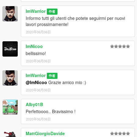
ImWarrior
作者
Informo tutti gli utenti che potete seguirmi per nuovi
lavori prossimamente!
2020年06月06日
ImNicoo
bellissimo!
2020年06月06日
ImWarrior
作者
@ImNicoo
Grazie amico mio :)
2020年06月06日
Alby01B
Perfettoooo.. Bravissimo !
2020年06月06日
MattGiorgioDavide