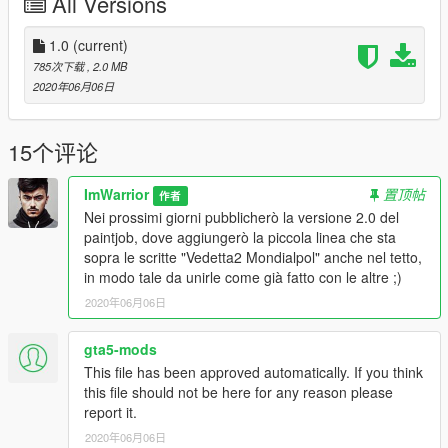
All Versions
1.0
(current)
785次下载
, 2.0 MB
2020年06月06日
15个评论
ImWarrior
置顶帖
作者
Nei prossimi giorni pubblicherò la versione 2.0 del
paintjob, dove aggiungerò la piccola linea che sta
sopra le scritte "Vedetta2 Mondialpol" anche nel tetto,
in modo tale da unirle come già fatto con le altre ;)
2020年06月06日
gta5-mods
This file has been approved automatically. If you think
this file should not be here for any reason please
report it.
2020年06月06日