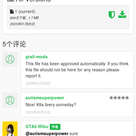
1
(current)
604次下载
, 1.7 MB
2023年01月29日
5个评论
gta5-mods
This file has been approved automatically. If you think
this file should not be here for any reason please
report it.
2023年01月29日
autismsuperpower
Nice! Kita livery someday?
2023年02月01日
GTA5 Wibu
作者
@autismsuperpower
sure