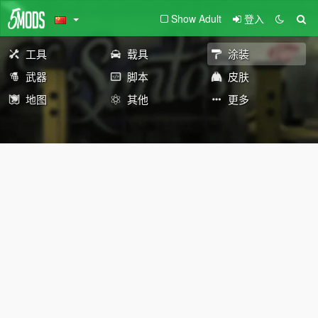
Show Adult
登入
工具
载具
涂装
武器
脚本
皮肤
地图
其他
更多