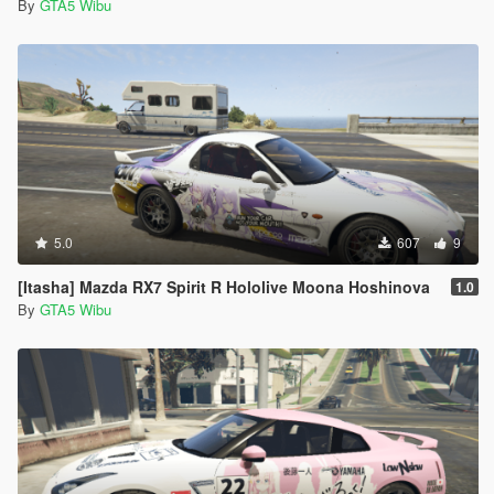
By
GTA5 Wibu
5.0
607
9
[Itasha] Mazda RX7 Spirit R Hololive Moona Hoshinova
1.0
By
GTA5 Wibu