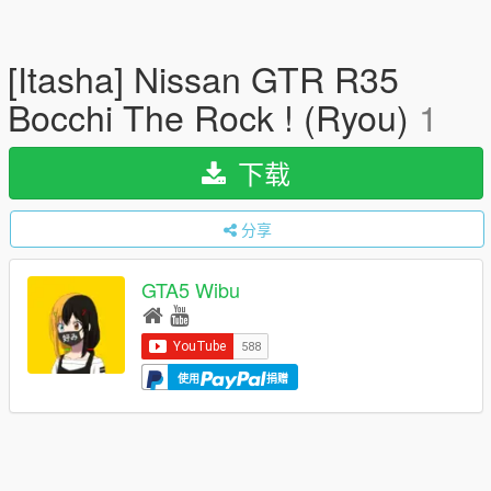
[Itasha] Nissan GTR R35
Bocchi The Rock ! (Ryou)
1
下载
分享
GTA5 Wibu
使用
捐赠