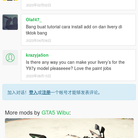
2023年02月02日
Olaf47_
Bang buat tutorial cara install add on dan livery di
tiktok bang
2023年04月06日
krazyja5on
Is there any way you can make your livery’s for the
Y97y model pleaseeee? Love the paint jobs
2023年08月15日
加入对话！
登入
或
注册
一个帐号才能够发表评论。
More mods by
GTA5 Wibu
: