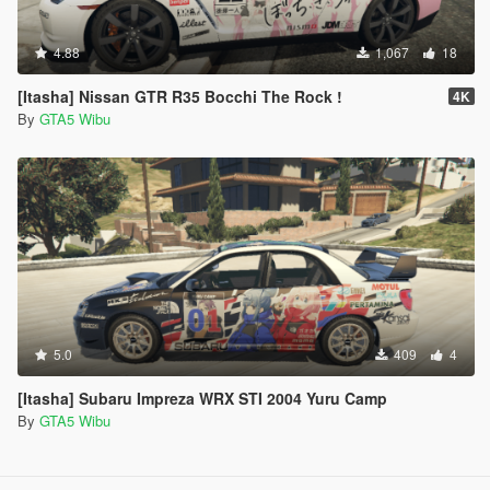
4.88
1,067
18
[Itasha] Nissan GTR R35 Bocchi The Rock !
4K
By
GTA5 Wibu
5.0
409
4
[Itasha] Subaru Impreza WRX STI 2004 Yuru Camp
By
GTA5 Wibu