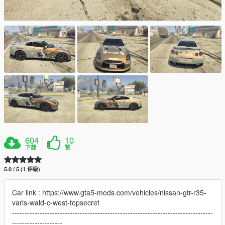
604
10
下载
赞
5.0 / 5 (1 评级)
Car link : https://www.gta5-mods.com/vehicles/nissan-gtr-r35-
varis-wald-c-west-topsecret
--------------------------------------------------------------------------------
--------------------