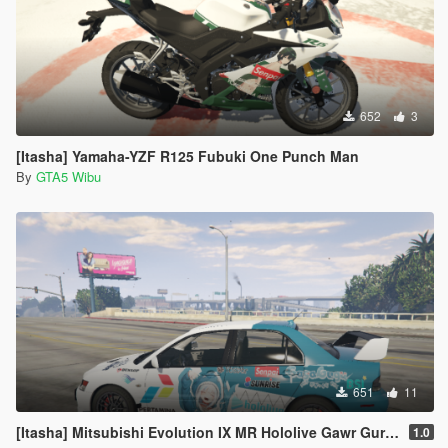
652
3
[Itasha] Yamaha-YZF R125 Fubuki One Punch Man
By
GTA5 Wibu
651
11
[Itasha] Mitsubishi Evolution IX MR Hololive Gawr Gura 4K
1.0