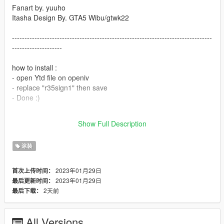
Fanart by. yuuho
Itasha Design By. GTA5 Wibu/gtwk22
--------------------------------------------------------------------------------
--------------------
how to install :
- open Ytd file on openiv
- replace "r35sign1" then save
- Done :)
you can req itasha car DM me on Tiktok/@gtwk22 cause i don't
Show Full Description
have instagram or just comment on the files.
涂装
2023年01月29日
首次上传时间：
2023年01月29日
最后更新时间：
2天前
最后下载：
All Versions