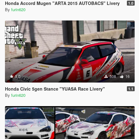
Honda Accord Mugen "ARTA 2015 AUTOBACS" Livery
1.0
By
furin620
5.0
508
16
Honda Civic 5gen Stance "YUASA Race Livery"
1.1
By
furin620