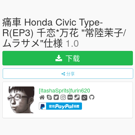
痛車 Honda Civic Type-
R(EP3) 千恋*万花 "常陸茉子/
ムラサメ"仕様
1.0
下载
分享
[ItashaSprits]furin620
使用
捐赠