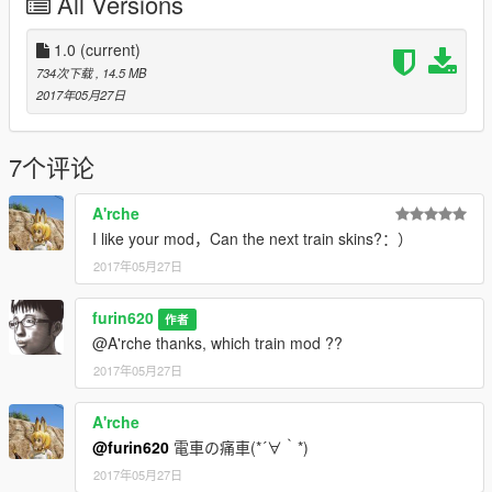
All Versions
Don't forget the owner of "[YCA]Vsoreny" in these mods!!
Thank you for uploading great mods.
1.0
(current)
734次下载
, 14.5 MB
-------CREDIT-------------------
2017年05月27日
YuzuSoft
千恋*万花
(2016)
7个评论
A'rche
I like your mod，Can the next train skins?：）
2017年05月27日
furin620
作者
@A'rche thanks, which train mod ??
2017年05月27日
A'rche
@furin620
電車の痛車(*´∀｀*)
2017年05月27日