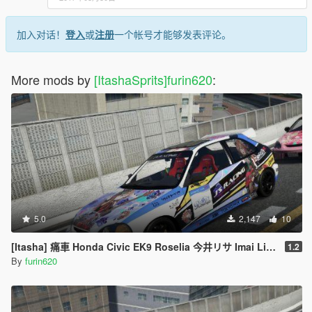
加入对话！
登入
或
注册
一个帐号才能够发表评论。
More mods by
[ItashaSprits]furin620
:
5.0
2,147
10
[Itasha] 痛車 Honda Civic EK9 Roselia 今井リサ Imai Lisa BanG Dream
1.2
By
furin620