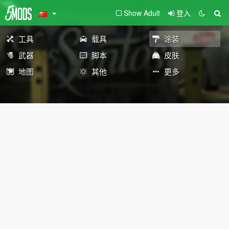
Show Adult
登入
工具
载具
涂装
武器
脚本
皮肤
地图
其他
更多