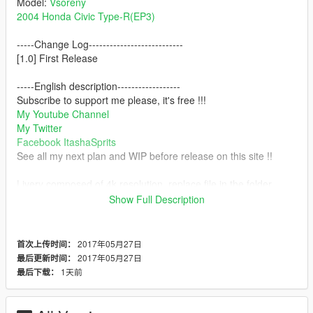
Model:
Vsoreny
2004 Honda Civic Type-R(EP3)
-----Change Log---------------------------
[1.0] First Release
-----English description------------------
Subscribe to support me please, it's free !!!
My Youtube Channel
My Twitter
Facebook ItashaSprits
See all my next plan and WIP before release on this site !!
Livery composed of 4k resolution, replace file in the folder.
Show Full Description
Grand Theft Auto
V/update/x64/dlcpacks/ep3/dlc.rpf/x64/vehicle.rpf/ep3.ytd
2017年05月27日
首次上传时间：
DO NOT EDIT DO NOT UPLOAD ON ANY OTHER SITE
2017年05月27日
最后更新时间：
WITHOUT MY PERMISSION
1天前
最后下载：
無断転載禁止/未經許可不得轉載/禁止转载
※ATTENTION!!