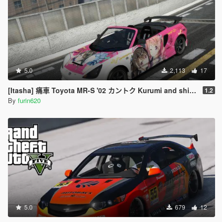
5.0
2,113
17
[Itasha] 痛車 Toyota MR-S '02 カントク Kurumi and shizuku
1.2
By
furin620
5.0
679
12