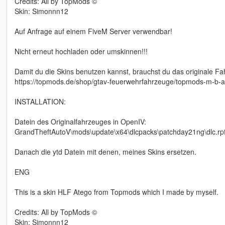
Credits: All by TopMods ©
Skin: Simonnn12
Auf Anfrage auf einem FiveM Server verwendbar!
Nicht erneut hochladen oder umskinnen!!!
Damit du die Skins benutzen kannst, brauchst du das originale Fa
https://topmods.de/shop/gtav-feuerwehrfahrzeuge/topmods-m-b-ate
INSTALLATION:
Datein des Originalfahrzeuges in OpenIV:
GrandTheftAutoV\mods\update\x64\dlcpacks\patchday21ng\dlc.rpf\x
Danach die ytd Datein mit denen, meines Skins ersetzen.
ENG
This is a skin HLF Atego from Topmods which I made by myself.
Credits: All by TopMods ©
Skin: Simonnn12