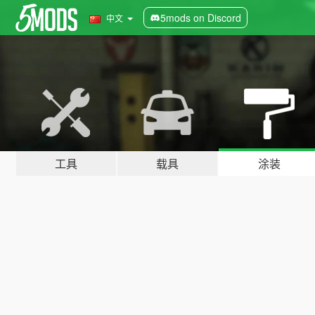
5mods on Discord
中文
工具
载具
涂装