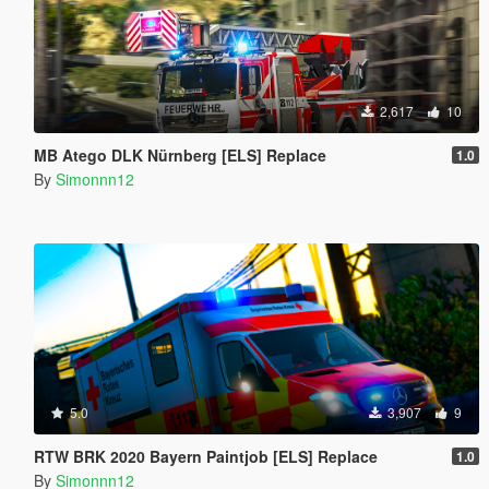
2,617
10
MB Atego DLK Nürnberg [ELS] Replace
1.0
By
Simonnn12
5.0
3,907
9
RTW BRK 2020 Bayern Paintjob [ELS] Replace
1.0
By
Simonnn12