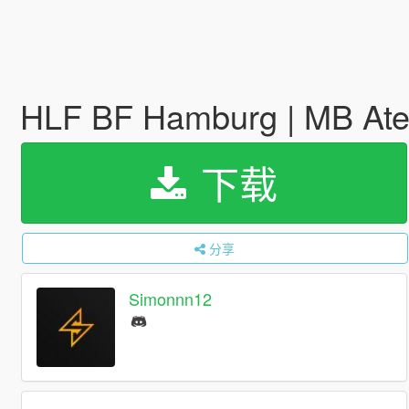
HLF BF Hamburg | MB Ate
下载
分享
Simonnn12