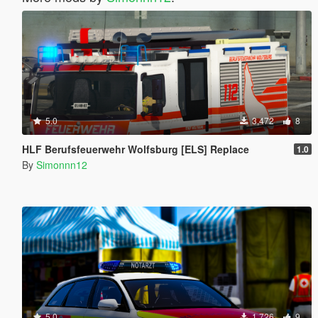
5.0
3,472
8
HLF Berufsfeuerwehr Wolfsburg [ELS] Replace
1.0
By
Simonnn12
5.0
1,726
9