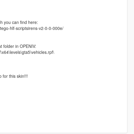
!
ch you can find here:
go-hlf-scriptsirens-v2-0-0-000e/
at folder in OPENIV:
64\levels\gta5\vehicles.rpf\
for this skin!!!