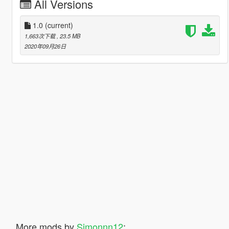
All Versions
1.0
(current)
1,663次下载
, 23.5 MB
2020年09月26日
More mods by
Simonnn12
: