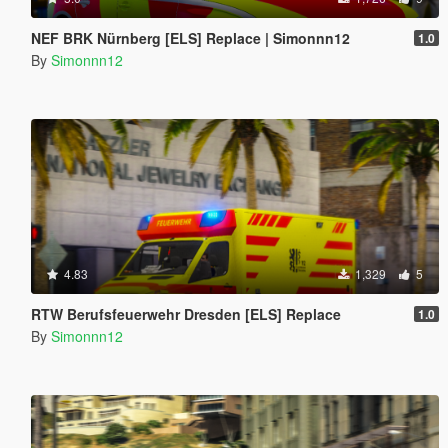
NEF BRK Nürnberg [ELS] Replace | Simonnn12
1.0
By
Simonnn12
4.83
1,329
5
RTW Berufsfeuerwehr Dresden [ELS] Replace
1.0
By
Simonnn12