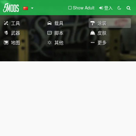
Show Adult
登入
工具
载具
涂装
武器
脚本
皮肤
地图
其他
更多