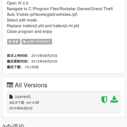
Open IV 2.6
Navigate to C:\Program Files\Rockstar Games\Grand Theft
Auto V\x64e.rpf\levels\gta5\vehicles.rpf\
Select edit mode
Replace trailers2.ytd and trailers2+hi.ytd
Close program and enjoy
涂装
LORE FRIENDLY
2015年06月20日
首次上传时间：
2015年06月20日
最后更新时间：
15小时前
最后下载：
All Versions
(current)
922次下载
, 441.0 KB
2015年06月20日
3个评论