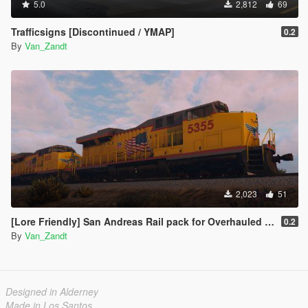
5.0
2,812
69
Trafficsigns [Discontinued / YMAP]
0.2
By
Van_Zandt
2,023
51
[Lore Friendly] San Andreas Rail pack for Overhauled trains
0.2
By
Van_Zandt
Designed in Alderney
Made in Los Santos