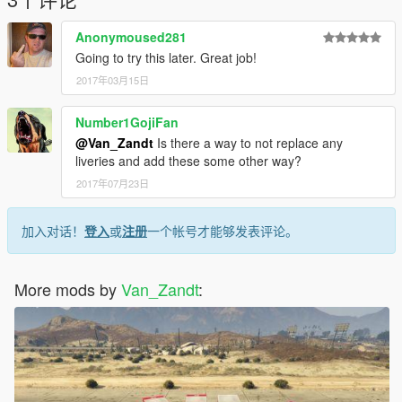
Anonymoused281
Going to try this later. Great job!
2017年03月15日
Number1GojiFan
@Van_Zandt
Is there a way to not replace any
liveries and add these some other way?
2017年07月23日
加入对话！
登入
或
注册
一个帐号才能够发表评论。
More mods by
Van_Zandt
: