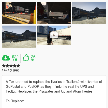
922
26
下载
赞
5.0 / 5 (1 评级)
A Texture mod to replace the liveries in Trailers2 with liveries of
GoPostal and PostOP, as they mimic the real life UPS and
FedEx. Replaces the Pisswater and Up and Atom liveries
To Replace: