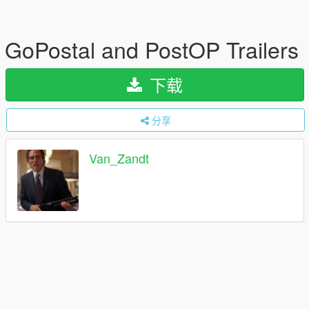
GoPostal and PostOP Trailers
下载
分享
Van_Zandt