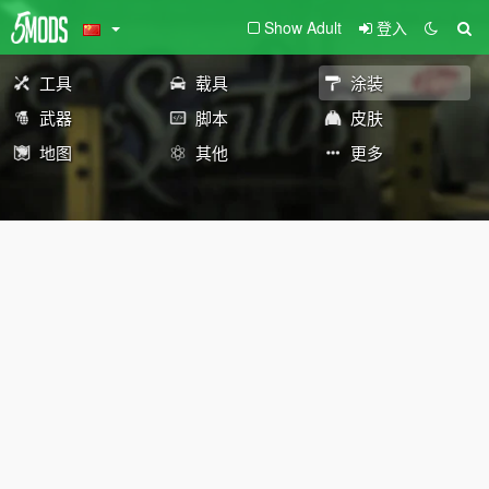
Show Adult
登入
工具
载具
涂装
武器
脚本
皮肤
地图
其他
更多