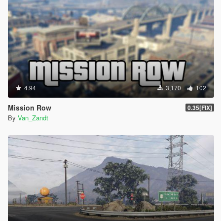
4.94
3,170
102
Mission Row
0.35[FIX]
By
Van_Zandt