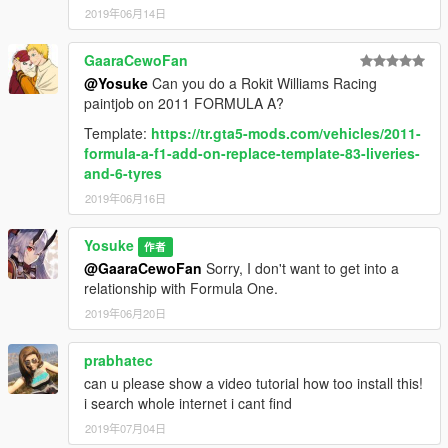
2019年06月14日
GaaraCewoFan
@Yosuke
Can you do a Rokit Williams Racing
paintjob on 2011 FORMULA A?
Template:
https://tr.gta5-mods.com/vehicles/2011-
formula-a-f1-add-on-replace-template-83-liveries-
and-6-tyres
2019年06月16日
Yosuke
作者
@GaaraCewoFan
Sorry, I don't want to get into a
relationship with Formula One.
2019年06月20日
prabhatec
can u please show a video tutorial how too install this!
i search whole internet i cant find
2019年07月04日