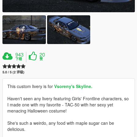
943
20
下载
赞
5.0 / 5 (2 评级)
This custom livery is for
Vsoreny's Skyline.
Haven't seen any livery featuring Girls' Frontline characters, so
I made one with my favorite - TAC-50 with her sexy yet
menacing Halloween costume!
She's such a weirdo, any food with maple sugar can be
delicious.