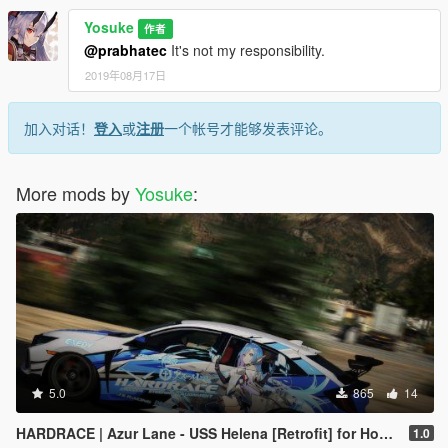
Yosuke
作者
@prabhatec
It's not my responsibility.
2019年08月17日
加入对话！
登入
或
注册
一个帐号才能够发表评论。
More mods by
Yosuke
:
5.0
865
14
HARDRACE | Azur Lane - USS Helena [Retrofit] for Honda Civic Type-R
1.0