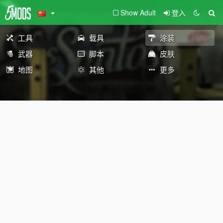
Show Adult
登入
工具
载具
涂装
武器
脚本
皮肤
地图
其他
更多