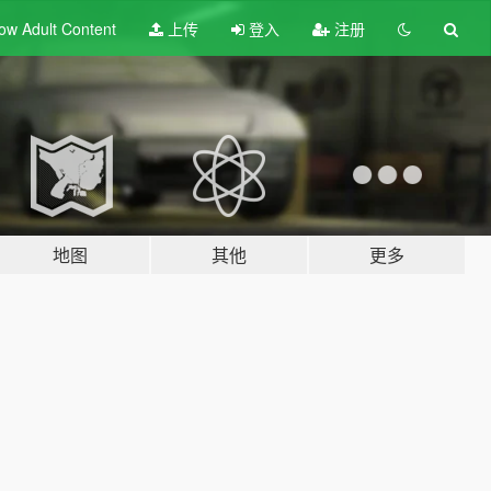
ow Adult
Content
上传
登入
注册
地图
其他
更多