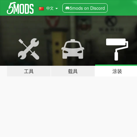
5mods on Discord
中文
工具
载具
涂装