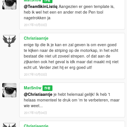
作者
@TeamSkinListiq
Aangezien er geen template is,
heb ik wel het een en ander met de Pen tool
nagetrokken ja
2017年10月03日
Christiaantje
enige tip die ik je kan en zal geven is om even goed
te kijken naar de striping op de motorkap, in het echt
bestaat die niet uit zoveel strepen. of dat aan de
zijkanten ook het geval is idk maar dat maakt mij niet
echt uit. Verder ziet hij er erg goed uit!
2017年10月03日
MatSn0w
作者
@Christiaantje
je hebt helemaal gelijk! Ik heb 't
helaas momenteel te druk om 'm te verbeteren, maar
wie weet...
2017年10月04日
Christiaantje