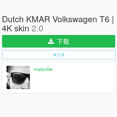
Dutch KMAR Volkswagen T6 |
4K skin
2.0
下载
分享
matsn0w