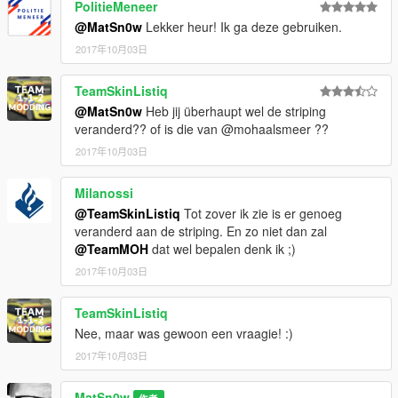
PolitieMeneer
@MatSn0w
Lekker heur! Ik ga deze gebruiken.
2017年10月03日
TeamSkinListiq
@MatSn0w
Heb jij überhaupt wel de striping
veranderd?? of is die van @mohaalsmeer ??
2017年10月03日
Milanossi
@TeamSkinListiq
Tot zover ik zie is er genoeg
veranderd aan de striping. En zo niet dan zal
@TeamMOH
dat wel bepalen denk ik ;)
2017年10月03日
TeamSkinListiq
Nee, maar was gewoon een vraagie! :)
2017年10月03日
MatSn0w