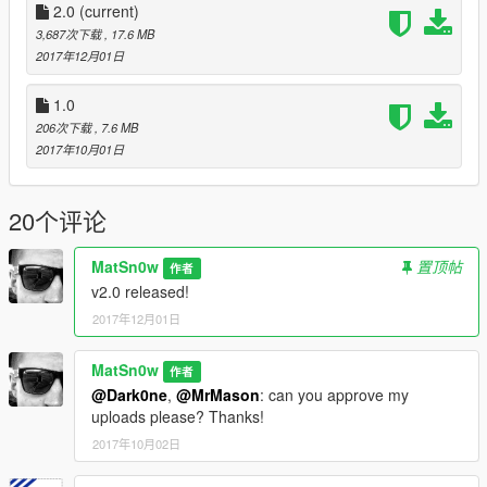
=================================
2.0
(current)
Changelog
3,687次下载
, 17.6 MB
Version 1.0:
2017年12月01日
* initial release
1.0
Version 2.0:
206次下载
, 7.6 MB
* fully remade the whole skin
2017年10月01日
* made striping wider, so now it's the correct scale
* added contourmarking
* changed the plates
20个评论
* made the mirrors black (like plastic)
MatSn0w
置顶帖
作者
Known bugs:
v2.0 released!
* the striping is going through the door handles, I can't fix this
because of the way the doors are UV-mapped.
2017年12月01日
* the skin may look a bit flat on some PC's, this is due to the
used material, I can't fix this neither.
MatSn0w
作者
@Dark0ne
,
@MrMason
: can you approve my
uploads please? Thanks!
2017年10月02日