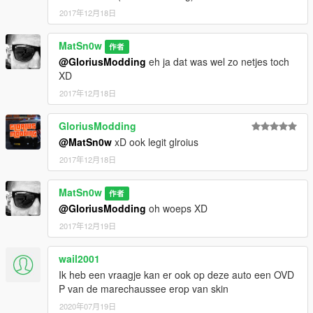
2017年12月18日
MatSn0w
作者
@GloriusModding
eh ja dat was wel zo netjes toch
XD
2017年12月18日
GloriusModding
@MatSn0w
xD ook legit glroius
2017年12月18日
MatSn0w
作者
@GloriusModding
oh woeps XD
2017年12月19日
wail2001
Ik heb een vraagje kan er ook op deze auto een OVD
P van de marechaussee erop van skin
2020年07月19日