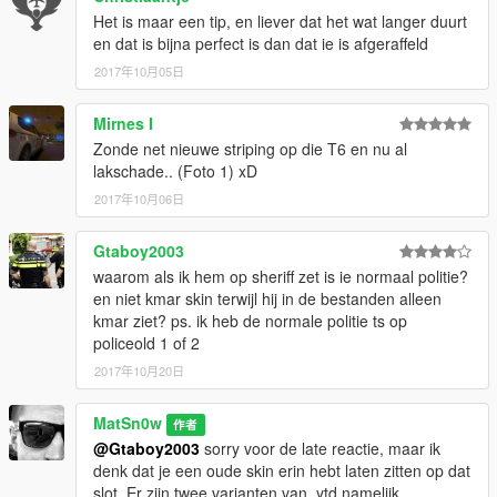
Het is maar een tip, en liever dat het wat langer duurt
en dat is bijna perfect is dan dat ie is afgeraffeld
2017年10月05日
Mirnes I
Zonde net nieuwe striping op die T6 en nu al
lakschade.. (Foto 1) xD
2017年10月06日
Gtaboy2003
waarom als ik hem op sheriff zet is ie normaal politie?
en niet kmar skin terwijl hij in de bestanden alleen
kmar ziet? ps. ik heb de normale politie ts op
policeold 1 of 2
2017年10月20日
MatSn0w
作者
@Gtaboy2003
sorry voor de late reactie, maar ik
denk dat je een oude skin erin hebt laten zitten op dat
slot. Er zijn twee varianten van .ytd namelijk