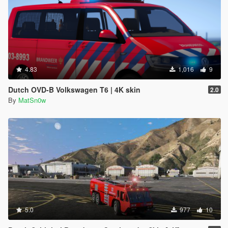
4.83
1,016
9
Dutch OVD-B Volkswagen T6 | 4K skin
2.0
By
MatSn0w
5.0
977
10