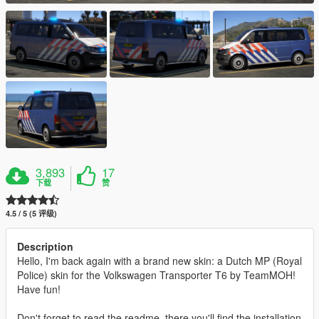
3,893
17
下载
赞
4.5 / 5 (5 评级)
Description
Hello, I'm back again with a brand new skin: a Dutch MP (Royal
Police) skin for the Volkswagen Transporter T6 by TeamMOH!
Have fun!
Don't forget to read the readme, there you'll find the installation