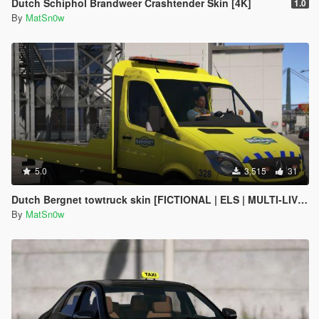
Dutch Schiphol Brandweer Crashtender Skin [4K]
1.0
By
MatSn0w
5.0
3,515
31
Dutch Bergnet towtruck skin [FICTIONAL | ELS | MULTI-LIVERY]
By
MatSn0w