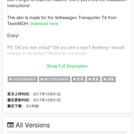
instructions!
This skin is made for the Volkswagen Transporter T6 from
TeamMOH:
download here
Enjoy!
PS: Did you see a bug? Did you see a typo? Anything I should
change or do better? Please let me know!
Note: I've made a few improvements after making the
Show Full Description
screenshots, but they look almost the same.
=================================
VOLKSWAGEN
NETHERLANDS
欧洲
紧急
涂装
Credits
Model: 3d Humster, bought by N&N modding
2017年10月01日
首次上传时间：
Convert: TeamMOH
2017年12月01日
最后更新时间：
ELS file: TeamMOH
3小时前
最后下载：
Skin: matsn0w
Screenshots: Luuk Glorius (GloriusModding)
All Versions
Special thanks to Iddo from JustRPFun-Mods for his skin
resources!