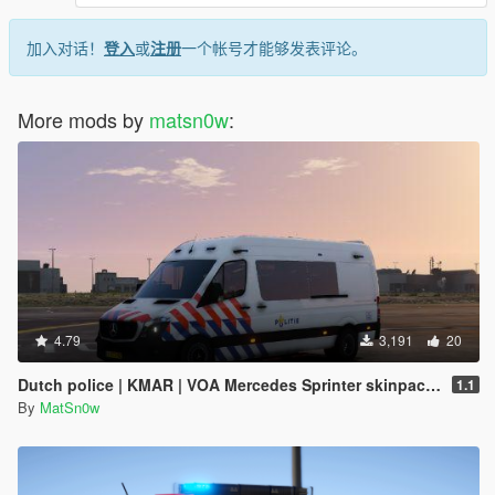
加入对话！
登入
或
注册
一个帐号才能够发表评论。
More mods by
matsn0w
:
4.79
3,191
20
Dutch police | KMAR | VOA Mercedes Sprinter skinpack [ELS]
1.1
By
MatSn0w