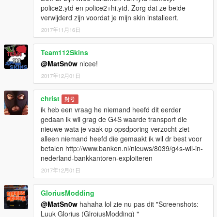
police2.ytd en police2+hi.ytd. Zorg dat ze beide
verwijderd zijn voordat je mijn skin installeert.
2017年11月16日
Team112Skins
@MatSn0w
nicee!
2017年12月01日
christ
封号
ik heb een vraag he niemand heefd dit eerder
gedaan ik wil grag de G4S waarde transport die
nieuwe wata je vaak op opsdporing verzocht ziet
alleen niemand heefd die gemaakt ik wil dr best voor
betalen http://www.banken.nl/nieuws/8039/g4s-wil-in-
nederland-bankkantoren-exploiteren
2017年12月01日
GloriusModding
@MatSn0w
hahaha lol zie nu pas dit "Screenshots:
Luuk Glorius (GlroiusModding) "