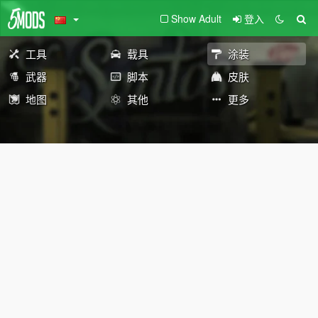
Show Adult
登入
工具
载具
涂装
武器
脚本
皮肤
地图
其他
更多