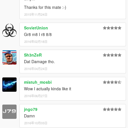
Thanks for this mate :-)
2015年11月24日
SovietUnion
Gr8 m8 I r8 8/8
2016年02月18日
Sh3nZeR
Dat Damage tho.
2016年04月24日
mistuh_mosbi
Wow I actually kinda like it
2016年06月27日
jngo79
Damn
2016年10月03日