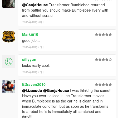
@GanjaHouse
Transformer Bumblebee returned
from battle! You should make Bumblebee livery with
and without scratch.
2015年10月26日
Markiii10
good job...
2015年10月27日
sillyyun
looks really cool.
2015年10月27日
EDraven2010
@kizacudo
@GanjaHouse
I was thinking the same!!
Have you ever noticed in the Transformer movies
when Bumblebee is as the car he is clean and in
immaculate condition, but as soon as he transforms
to a robot he is is immediately all scratched and
dirty!!!