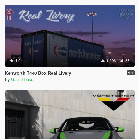
4.94
1,896
55
Kenworth T440 Box Real Livery
1.1
By
GanjaHouse