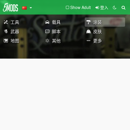
Show Adult
登入
工具
载具
涂装
武器
脚本
皮肤
地图
其他
更多