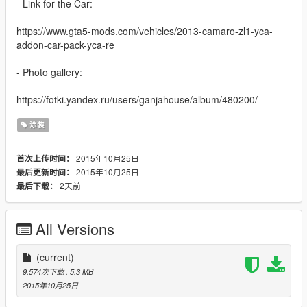
- Link for the Car:
https://www.gta5-mods.com/vehicles/2013-camaro-zl1-yca-
addon-car-pack-yca-re
- Photo gallery:
https://fotki.yandex.ru/users/ganjahouse/album/480200/
涂装
2015年10月25日
首次上传时间：
2015年10月25日
最后更新时间：
2天前
最后下载：
All Versions
(current)
9,574次下载
, 5.3 MB
2015年10月25日