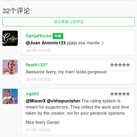
32个评论
显示其他12旧评论
GanjaHouse
作者
@Juan Antonio123
jajaja esa manita :)
2015年10月25日
Seath1337
Awesome livery, my man! looks gorgeous!
2015年10月25日
trg003
@MisterX
@vithepunisher
The rating system is
meant for bugs/errors. They reflect the work and time
taken by the creator, not for your personal opinions.
Nice livery Ganja!
2015年10月25日