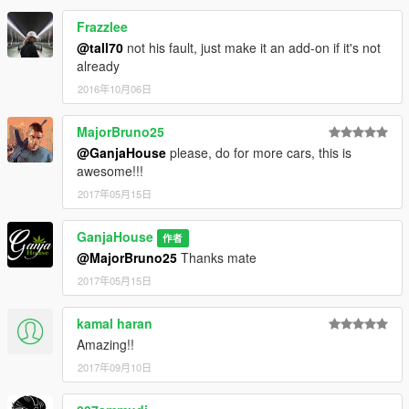
Frazzlee
@tall70
not his fault, just make it an add-on if it's not
already
2016年10月06日
MajorBruno25
@GanjaHouse
please, do for more cars, this is
awesome!!!
2017年05月15日
GanjaHouse
作者
@MajorBruno25
Thanks mate
2017年05月15日
kamal haran
Amazing!!
2017年09月10日