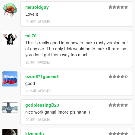
metroidguy
Love it
2015年10月25日
tall70
This is really good idea how to make rusty version out
of any car. The only trick would be to make it rare, so
you don't get them way too much
2015年10月25日
ozon671games3
good
2015年10月25日
godblessingD23
nice work ganja!!!more pls,haha :)
2015年10月26日
kizacudo