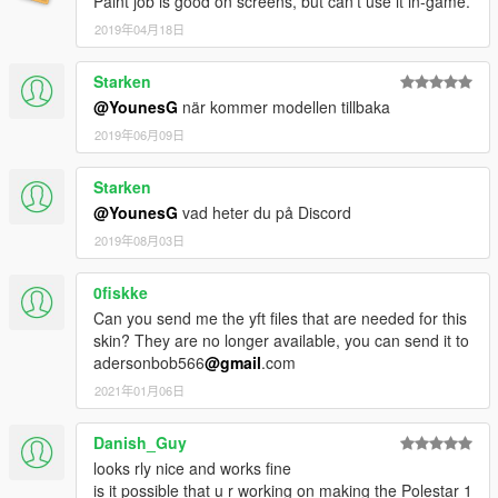
Paint job is good on screens, but can't use it in-game.
2019年04月18日
Starken
@YounesG
när kommer modellen tillbaka
2019年06月09日
Starken
@YounesG
vad heter du på Discord
2019年08月03日
0fiskke
Can you send me the yft files that are needed for this
skin? They are no longer available, you can send it to
adersonbob566
@gmail
.com
2021年01月06日
Danish_Guy
looks rly nice and works fine
is it possible that u r working on making the Polestar 1