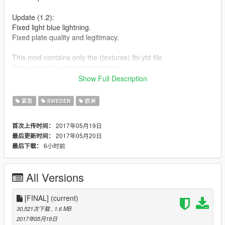
Update (1.2):
Fixed light blue lightning.
Fixed plate quality and legitimacy.
This mod contains only the (textures) fbi.ytd file.
The rest can be downloaded here:
https://www.gta5-mods.com/vehicles/2017-volvo-v90-pack-
Show Full Description
police-civ-els
紧急
SWEDEN
欧洲
Installation path:
mods > x64e > levels > gta5 > vehicles.rpf
2017年05月19日
首次上传时间：
2017年05月20日
最后更新时间：
Enjoy.
6小时前
最后下载：
Credits -
Model: Humster3D
All Versions
Model Purchased: SwedishModding
Model Textures: ObsidianGames
Model Interior: ObsidianGames
[FINAL]
(current)
Model Lowering: ObsidianGames
30,521次下载
, 1.6 MB
Model Fixes: ObsidianGames
2017年05月19日