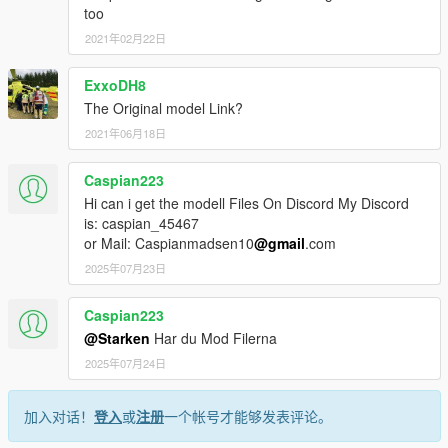
too
2021年02月22日
ExxoDH8
The Original model Link?
2021年06月18日
Caspian223
Hi can i get the modell Files On Discord My Discord
is: caspian_45467
or Mail: Caspianmadsen10
@gmail
.com
2025年07月23日
Caspian223
@Starken
Har du Mod Filerna
2025年07月24日
加入对话！
登入
或
注册
一个帐号才能够发表评论。