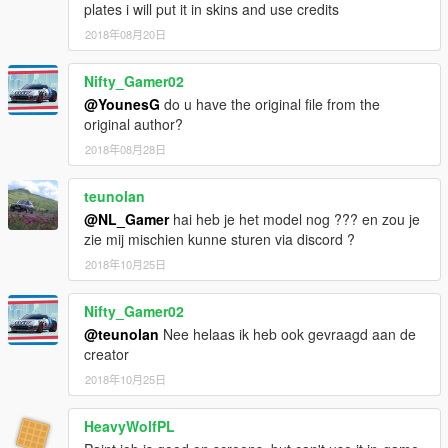
plates i will put it in skins and use credits
2018年08月20日
Nifty_Gamer02
@YounesG
do u have the original file from the
original author?
2018年08月28日
teunolan
@NL_Gamer
hai heb je het model nog ??? en zou je
zie mij mischien kunne sturen via discord ?
2018年10月25日
Nifty_Gamer02
@teunolan
Nee helaas ik heb ook gevraagd aan de
creator
2018年10月25日
HeavyWolfPL