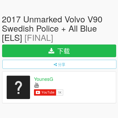
2017 Unmarked Volvo V90
Swedish Police + All Blue
[ELS]
[FINAL]
下载
分享
YounesG