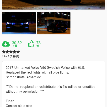
30,521
78
下载
赞
4.8 / 5 (5 评级)
2017 Unmarked Volvo V90 Swedish Police with ELS.
Replaced the red lights with all blue lights.
Screenshots: Arnamide
***Do not reupload or redistribute this file edited or unedited
without my permission!***
Final:
Correct plate size