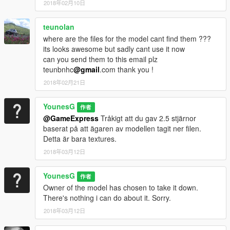
2018年02月10日
teunolan
where are the files for the model cant find them ???
its looks awesome but sadly cant use it now
can you send them to this email plz
teunbnhc
@gmail
.com thank you !
2018年02月21日
YounesG
作者
@GameExpress
Tråkigt att du gav 2.5 stjärnor
baserat på att ägaren av modellen tagit ner filen.
Detta är bara textures.
2018年03月12日
YounesG
作者
Owner of the model has chosen to take it down.
There's nothing i can do about it. Sorry.
2018年03月12日