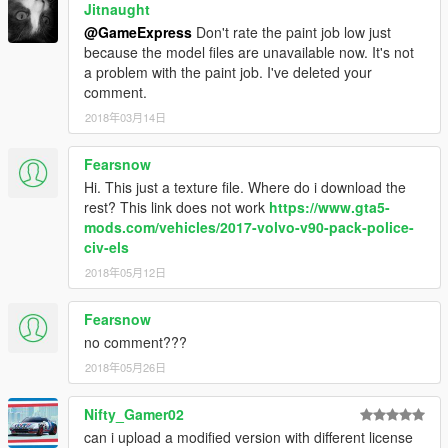
Jitnaught
@GameExpress
Don't rate the paint job low just
because the model files are unavailable now. It's not
a problem with the paint job. I've deleted your
comment.
2018年03月14日
Fearsnow
Hi. This just a texture file. Where do i download the
rest? This link does not work
https://www.gta5-
mods.com/vehicles/2017-volvo-v90-pack-police-
civ-els
2018年05月12日
Fearsnow
no comment???
2018年05月26日
Nifty_Gamer02
can i upload a modified version with different license