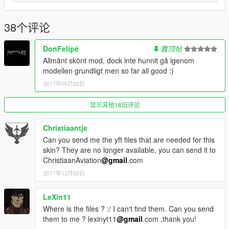
Handling Line: Chris Viper
Plates: YounesG
Full blue lightning: YounesG
38个评论
Whelen ION Dashlight: Kieran Chandler
Whelen ION Dashlight Edits: ObsidianGames
DonFelipé
置顶帖
Whelen ION Dashlight Textures: ObsidianGames
Allmänt skönt mod, dock inte hunnit gå igenom
Whelen ION: ObsidianGames
modellen grundligt men so far all good :)
Whelen ION Textures: ObsidianGames
2017年05月20日
Whelen ION Edit: YounesG
Premier Hazard Button Blast: ObsidianGames
Premier Hazard Button Blast Textures: ObsidianGames
显示其他18旧评论
Traffic Cone: Rockstar Games
Brush: Rockstar Games
Christiaantje
Fire Extinguisher: Rockstar Games
Can you send me the yft files that are needed for this
Tow Hook: Kieran Chandler
skin? They are no longer available, you can send it to
ChristiaanAviation
@gmail
.com
2017年12月02日
LeXin11
Where is the files ? :/ I can't find them. Can you send
them to me ? lexinyt11
@gmail
.com ,thank you!