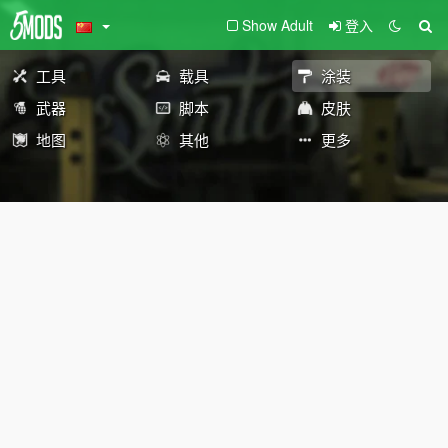
Show Adult
登入
工具
载具
涂装
武器
脚本
皮肤
地图
其他
更多