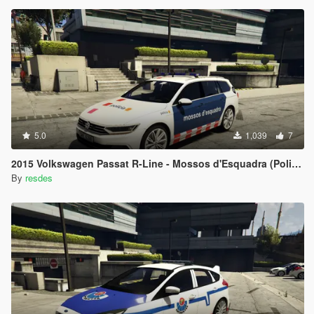
5.0
1,039
7
2015 Volkswagen Passat R-Line - Mossos d'Esquadra (Policia Cataluña, España)
By
resdes