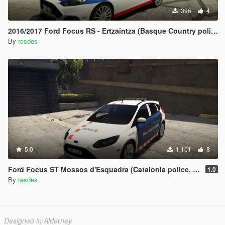
396
4
2016/2017 Ford Focus RS - Ertzaintza (Basque Country police; Policía Pais Vasco)
By
resdes
5.0
1,101
8
Ford Focus ST Mossos d'Esquadra (Catalonia police, Spain; Policia Cataluña, España)
1.0
By
resdes
Designed in Alderney