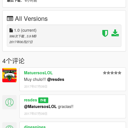
- Small Mirror - DoubleDoppler
6小时前
最后下载：
-----------------------------------------------------------------------
Skin Mossos d'Esquadra creada por resdes
All Versions
-----------------------------------------------------------------------
| Instalación |
1- Instala este mod siguiendo sus instrucciones:
1.0
(current)
https://www.gta5-mods.com/vehicles/2016-2017-police-ford-
996次下载
, 3.9 MB
mondeo-saloon-els-enabled
2017年06月27日
2- Usando OpenIV, reemplaza los archivos descargados en
esta página en el siguiente directorio:
4个评论
GTAV/Mods/update/x64/dlcpacks/patchday4ng/dlc.rpf/x64/level
s/gta5/vehicles.rpf
MatuersosLOL
Muy chulo!!!
@resdes
| Install |
1- Install this mod following its instructions:
2017年07月09日
https://www.gta5-mods.com/vehicles/2016-2017-police-ford-
mondeo-saloon-els-enabled
resdes
作者
@MatuersosLOL
gracias!!
2- Using OpenIV, replace the files you just downloaded from
2017年07月09日
this page in the following directory:
GTAV/Mods/update/x64/dlcpacks/patchday4ng/dlc.rpf/x64/level
s/gta5/vehicles.rpf
dinespines