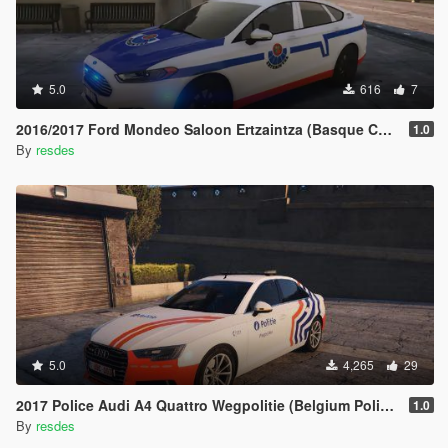
5.0
616
7
2016/2017 Ford Mondeo Saloon Ertzaintza (Basque Country Police, Spain; Policía Pais Vasco)
1.0
By
resdes
5.0
4,265
29
2017 Police Audi A4 Quattro Wegpolitie (Belgium Police; Politie België; Police Belgique)
1.0
By
resdes