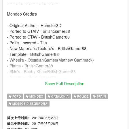
-------------------------------------
Mondeo Credit's
- Original Author - Humster3D
- Ported to GTAIV - BriishGamer88
- Ported to GTAV - BritishGamer88
- Polt's Lowered - Tim
- New Material's/Texture's - BritishGamer88
- Template - BritishGamer88
- Wheel's - ObsidianGames(Mathew Cammack)
- Plates - BritishGamer88
- Skin's - Bobby Khan/BritishGamer88
- Antanna - BriishGamer88
- Whelen Justice - Bxbugs123
Show Full Description
- Whelen Legecy - ObsidianGames(Matthew Cammack)
- Dashlight - Bxbugs123
FORD
MONDEO
CATALONIA
POLICE
SPAIN
- Modelled Boot Area - BritishGamer88
MOSSOS D'ESQUADRA
- Modelled Bonnet Area - BritishGamer88
- Grill Lights - Vertex/BritishGamer88
- Interior - Unknow Author
2017年06月27日
首次上传时间：
- Door Interior - Rockstar Games/BritishGamer88
2017年06月28日
最后更新时间：