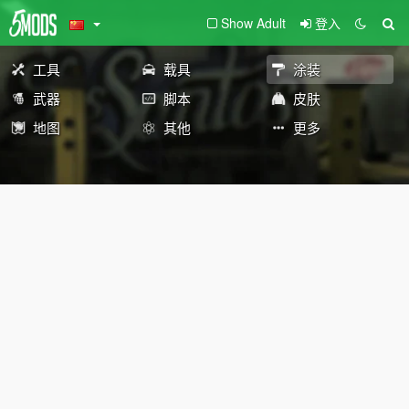
Show Adult
登入
工具
载具
涂装
武器
脚本
皮肤
地图
其他
更多