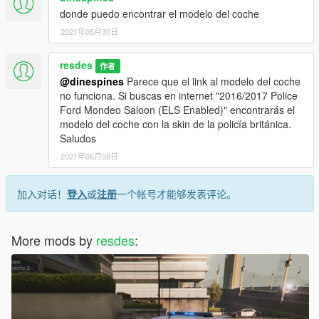
donde puedo encontrar el modelo del coche
2021年05月30日
resdes
作者
@dinespines
Parece que el link al modelo del coche
no funciona. Si buscas en internet "2016/2017 Police
Ford Mondeo Saloon (ELS Enabled)" encontrarás el
modelo del coche con la skin de la policía británica.
Saludos
2021年06月08日
加入对话！
登入
或
注册
一个帐号才能够发表评论。
More mods by
resdes
: