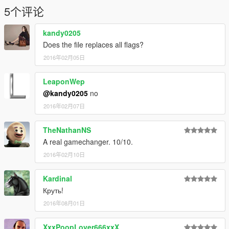
5个评论
kandy0205
Does the file replaces all flags?
2016年02月05日
LeaponWep
@kandy0205
no
2016年02月07日
TheNathanNS
A real gamechanger. 10/10.
2016年02月10日
Kardinal
Круть!
2016年08月01日
XxxPoopLover666xxX