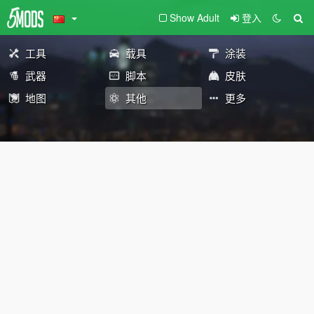
Show Adult
登入
工具
载具
涂装
武器
脚本
皮肤
地图
其他
更多