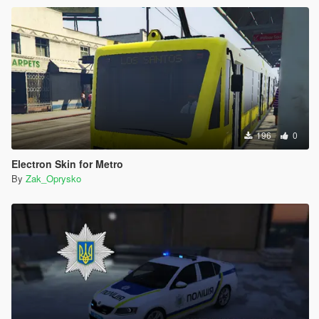
196
0
Electron Skin for Metro
By
Zak_Oprysko