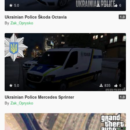
5.0
1,203
6
Ukrainian Police Škoda Octavia
1.0
By
Zak_Oprysko
5.0
835
6
Ukrainian Police Mercedes Sprinter
1.0
By
Zak_Oprysko