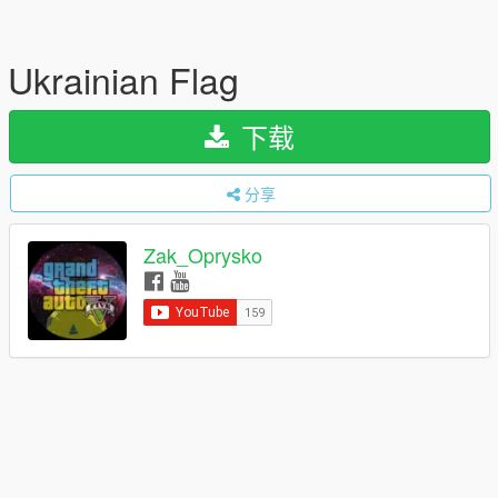
Ukrainian Flag
下载
分享
Zak_Oprysko