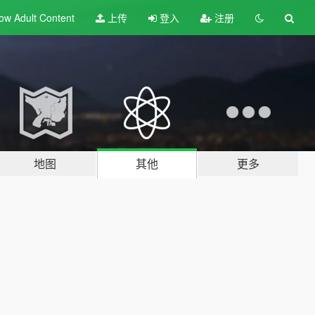
ow Adult
Content
上传
登入
注册
地图
其他
更多