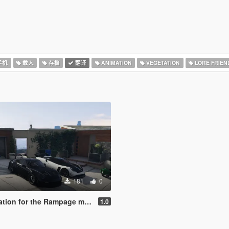
手机
载入
存档
翻译
ANIMATION
VEGETATION
LORE FRIEN
181
0
for the Rampage mod (Legacy/Enhanced)
1.0