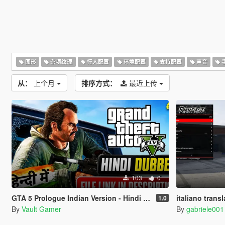
图形
杂项纹理
行人配置
环境配置
支持配置
声音
从：
上个月
排序方式：
最近上传
103
0
GTA 5 Prologue Indian Version - Hindi Dubbed
italiano translation 
1.0
By
Vault Gamer
By
gabriele001