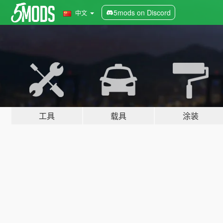
5mods on Discord
中文
工具
载具
涂装