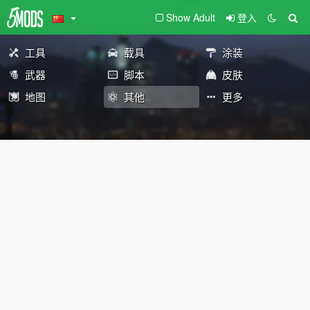
Show Adult
登入
工具
载具
涂装
武器
脚本
皮肤
地图
其他
更多