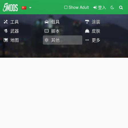
Show Adult
登入
工具
载具
涂装
武器
脚本
皮肤
地图
其他
更多