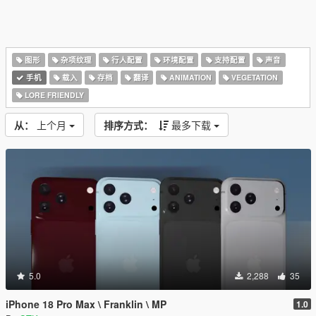
图形
杂项纹理
行人配置
环境配置
支持配置
声音
手机
载入
存档
翻译
ANIMATION
VEGETATION
LORE FRIENDLY
从：
上个月
排序方式：
最多下载
5.0
2,288
35
iPhone 18 Pro Max \ Franklin \ MP
1.0