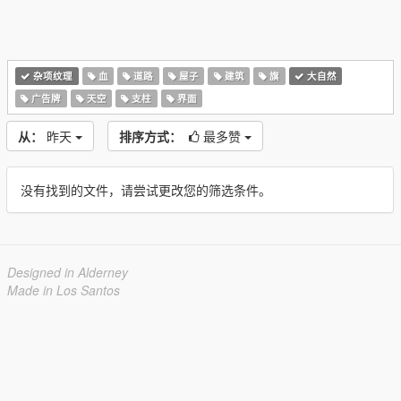
杂项纹理
血
道路
屋子
建筑
旗
大自然
广告牌
天空
支柱
界面
从：
昨天
排序方式：
最多赞
没有找到的文件，请尝试更改您的筛选条件。
Designed in Alderney
Made in Los Santos