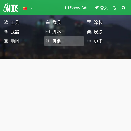
Show Adult
登入
工具
载具
涂装
武器
脚本
皮肤
地图
其他
更多