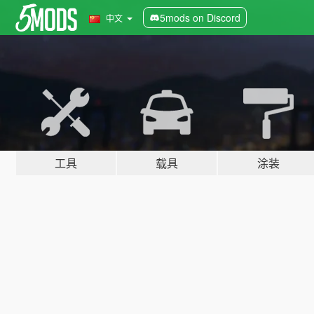
5mods on Discord
中文
工具
载具
涂装