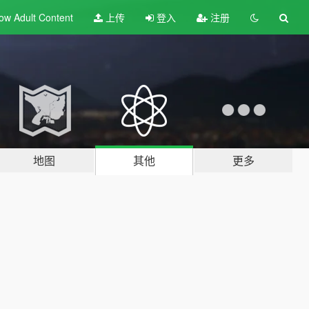
ow Adult
Content
上传
登入
注册
地图
其他
更多