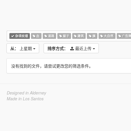
杂项纹理
血
道路
屋子
建筑
旗
大自然
广告
从：
上星期
排序方式：
最近上传
没有找到的文件，请尝试更改您的筛选条件。
Designed in Alderney
Made in Los Santos