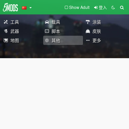
Show Adult
登入
工具
载具
涂装
武器
脚本
皮肤
地图
其他
更多