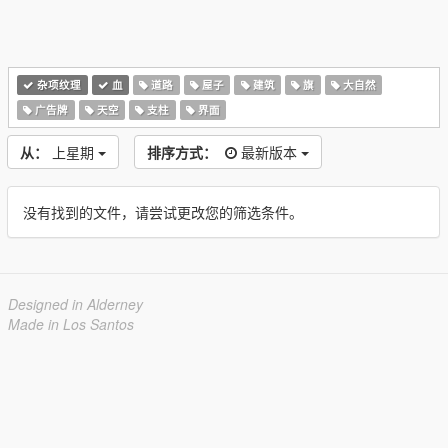
杂项纹理
血
道路
屋子
建筑
旗
大自然
广告牌
天空
支柱
界面
从：
上星期
排序方式：
最新版本
没有找到的文件，请尝试更改您的筛选条件。
Designed in Alderney
Made in Los Santos