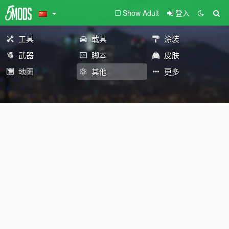
Show Adult
登入
工具
载具
涂装
武器
脚本
皮肤
地图
其他
更多