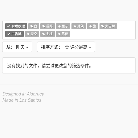
杂项纹理
血
道路
屋子
建筑
旗
大自然
广告牌
天空
支柱
界面
从：
昨天
排序方式：
评分最高
没有找到的文件，请尝试更改您的筛选条件。
Designed in Alderney
Made in Los Santos