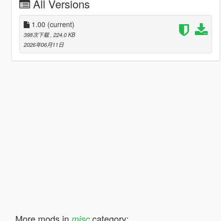
All Versions
1.00
(current)
398次下载
, 224.0 KB
2026年06月11日
More mods in
category:
misc