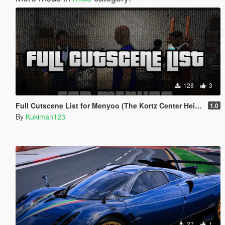
128
3
Full Cutscene List for Menyoo (The Kortz Center Heist)
1.0
By
Kukiman123
27
1