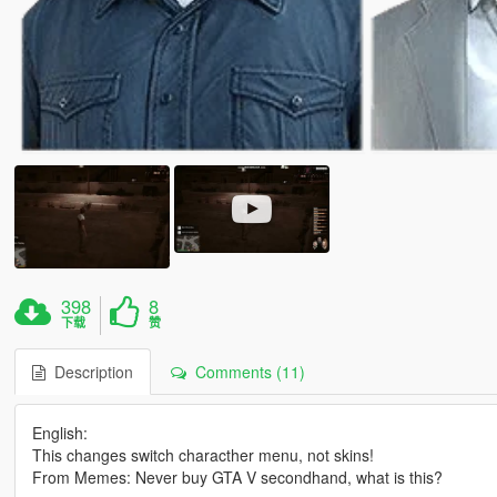
398
8
下载
赞
Description
Comments (11)
English:
This changes switch characther menu, not skins!
From Memes: Never buy GTA V secondhand, what is this?