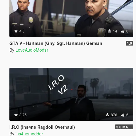
4.5
14
0
GTA V - Hartman (Gny. Sgt. Hartman) German
1.0
By
LoveAudioMods1
3.75
876
6
I.R.O (Ins4ne Ragdoll Overhaul)
3.0 MASSIVE OVERHAUL
By
ins4nemodder