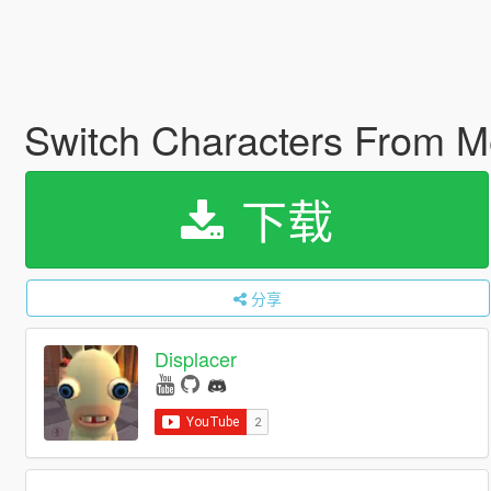
Switch Characters From
下载
分享
Displacer