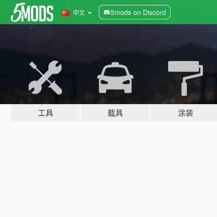
5mods on Discord
中文
工具
载具
涂装