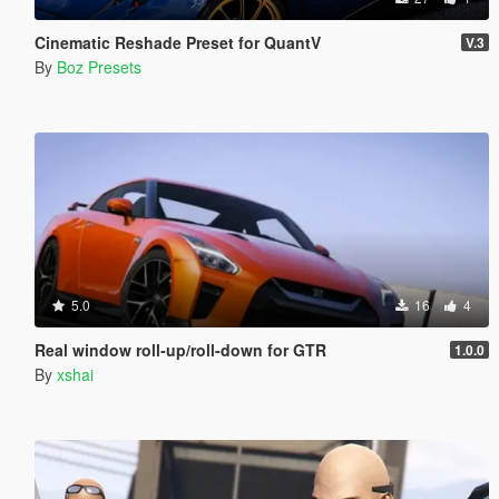
Cinematic Reshade Preset for QuantV
V.3
By
Boz Presets
5.0
16
4
Real window roll‑up/roll‑down for GTR
1.0.0
By
xshai