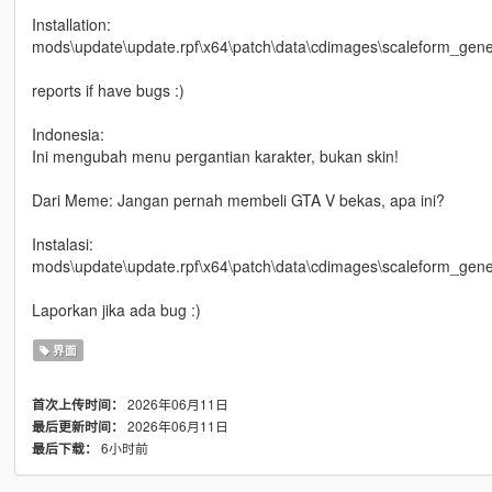
Installation:
mods\update\update.rpf\x64\patch\data\cdimages\scaleform_gener
reports if have bugs :)
Indonesia:
Ini mengubah menu pergantian karakter, bukan skin!
Dari Meme: Jangan pernah membeli GTA V bekas, apa ini?
Instalasi:
mods\update\update.rpf\x64\patch\data\cdimages\scaleform_gener
Laporkan jika ada bug :)
界面
2026年06月11日
首次上传时间：
2026年06月11日
最后更新时间：
6小时前
最后下载：