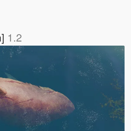
h]
1.2