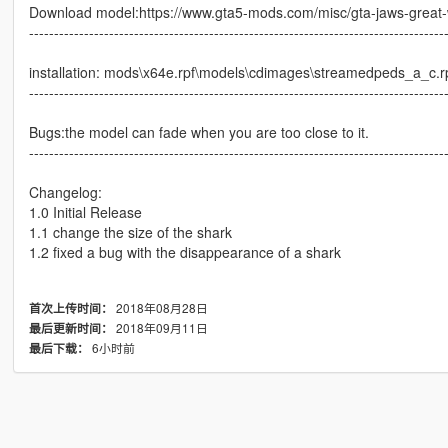
Download model:https://www.gta5-mods.com/misc/gta-jaws-great-w
-----------------------------------------------------------------------------------
installation: mods\x64e.rpf\models\cdimages\streamedpeds_a_c.r
-----------------------------------------------------------------------------------
Bugs:the model can fade when you are too close to it.
-----------------------------------------------------------------------------------
Changelog:
1.0 Initial Release
1.1 change the size of the shark
1.2 fixed a bug with the disappearance of a shark
2018年08月28日
首次上传时间：
2018年09月11日
最后更新时间：
6小时前
最后下载：