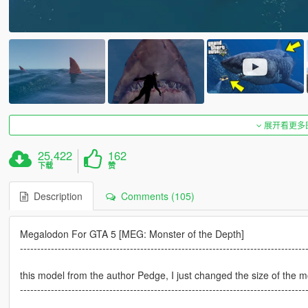
展开看更多
25,422
162
下载
赞
Description
Comments (105)
Megalodon For GTA 5 [MEG: Monster of the Depth]
-----------------------------------------------------------------------------------
this model from the author Pedge, I just changed the size of the mo
-----------------------------------------------------------------------------------