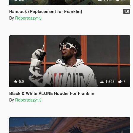
Hancock (Replacement for Franklin)
1.0
By
Roberteazy13
5.0
1,893
7
Black & White VLONE Hoodie For Franklin
By
Roberteazy13