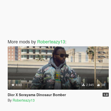
More mods by
Roberteazy13
:
4.83
2,945
38
Dior X Sorayama Dinosaur Bomber
1.0
By
Roberteazy13