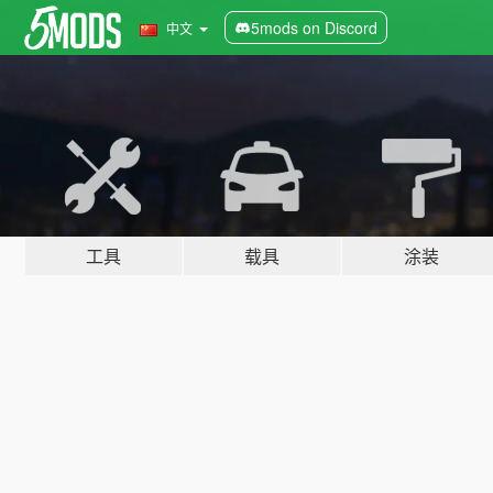
5mods on Discord
中文
工具
载具
涂装