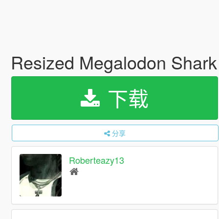
Resized Megalodon Shark 
下载
分享
Roberteazy13