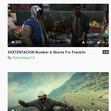
4.85
5,521
45
XXXTENTACION Bomber & Shorts For Franklin
1.0
By
Roberteazy13
5.0
1,442
22