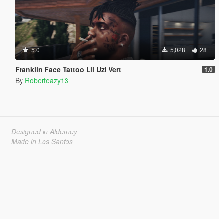
5.0
5,028
28
Franklin Face Tattoo Lil Uzi Vert
1.0
By
Roberteazy13
Designed in Alderney
Made in Los Santos