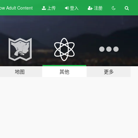
ow Adult
Content
上传
登入
注册
地图
其他
更多