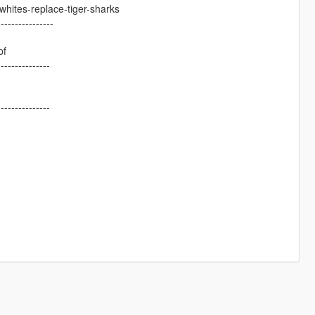
hites-replace-tiger-sharks
----------------
pf
---------------
---------------