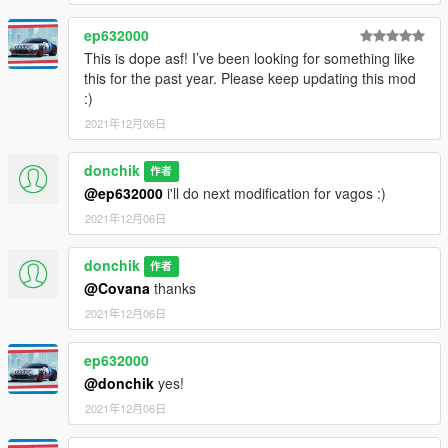
ep632000
This is dope asf! I’ve been looking for something like
this for the past year. Please keep updating this mod
:)
2021年12月06日
donchik
作者
@ep632000
i'll do next modification for vagos :)
2021年12月06日
donchik
作者
@Covana
thanks
2021年12月06日
ep632000
@donchik
yes!
2021年12月06日