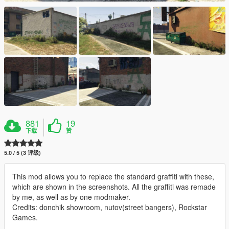
881
19
下载
赞
5.0 / 5 (3 评级)
This mod allows you to replace the standard graffiti with these,
which are shown in the screenshots. All the graffiti was remade
by me, as well as by one modmaker.
Credits: donchik showroom, nutov(street bangers), Rockstar
Games.