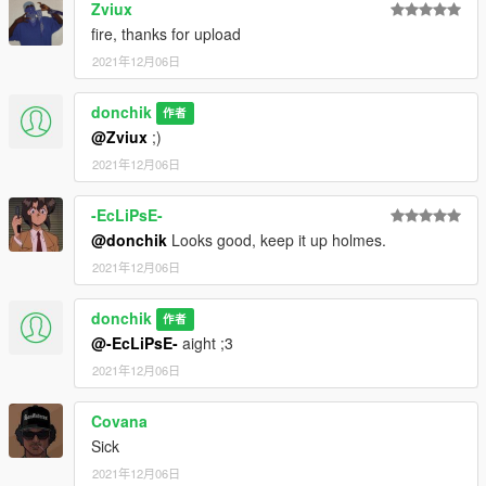
Zviux
fire, thanks for upload
2021年12月06日
donchik
作者
@Zviux
;)
2021年12月06日
-EcLiPsE-
@donchik
Looks good, keep it up holmes.
2021年12月06日
donchik
作者
@-EcLiPsE-
aight ;3
2021年12月06日
Covana
Sick
2021年12月06日