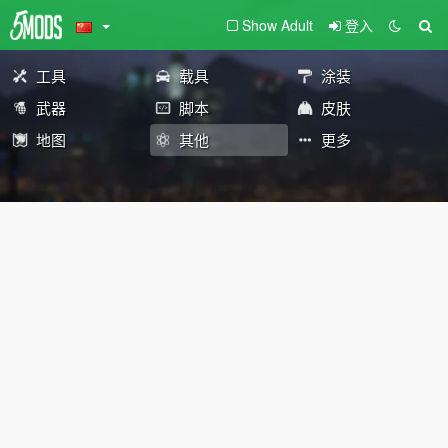
Show Adult
登入
工具
载具
涂装
武器
脚本
皮肤
地图
其他
更多