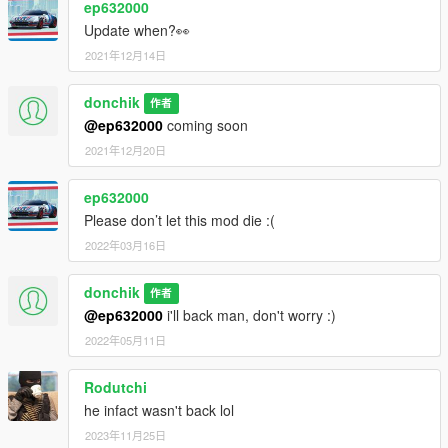
ep632000
Update when?👀
2021年12月14日
donchik
作者
@ep632000
coming soon
2021年12月20日
ep632000
Please don’t let this mod die :(
2022年03月16日
donchik
作者
@ep632000
i'll back man, don't worry :)
2022年05月11日
Rodutchi
he infact wasn't back lol
2023年11月25日