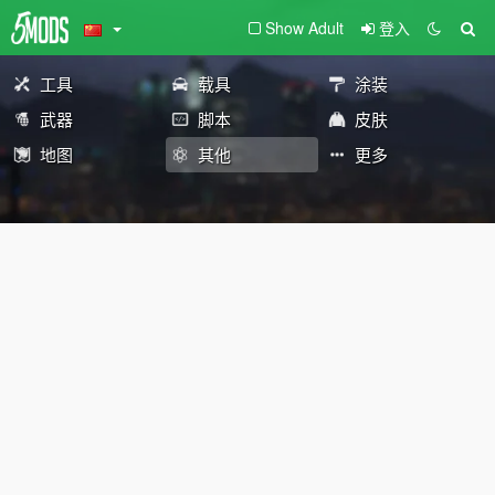
Show Adult
登入
工具
载具
涂装
武器
脚本
皮肤
地图
其他
更多