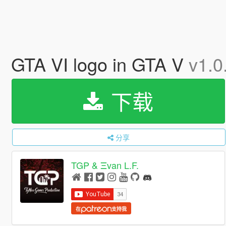
GTA VI logo in GTA V
v1.0
下载
分享
TGP & Ξvan L.F.
在
支持我