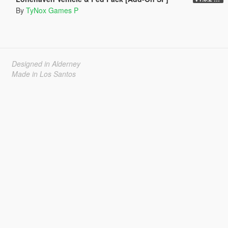
By
TyNox Games P
Designed in Alderney
Made in Los Santos