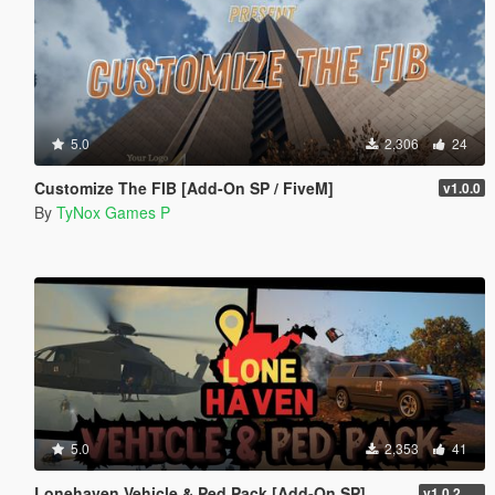
5.0
2,306
24
Customize The FIB [Add-On SP / FiveM]
v1.0.0
By
TyNox Games P
5.0
2,353
41
Lonehaven Vehicle & Ped Pack [Add-On SP]
v1.0.2 SP