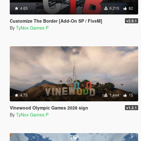
4.65
6,215
82
Customize The Border [Add-On SP / FiveM]
v2.9.1
By
TyNox Games P
4.75
1,444
15
Vinewood Olympic Games 2028 sign
v1.2.1
By
TyNox Games P