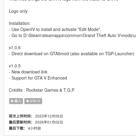
Logo only
Installation:
- Use OpenIV to install and activate "Edit Mode".
- Go to D:\Steam\steamapps\common\Grand Theft Auto V\mods\updat
v1.0.6
- Direct download on GTA5mod (also available on TGP-Launcher)
v1.0.5
- New download link
- Support for GTA V Enhanced
Crédits : Rockstar Games & T.G.P.
载入
GTA VI
2023年12月05日
首次上传时间：
2026年01月02日
最后更新时间：
4小时前
最后下载：