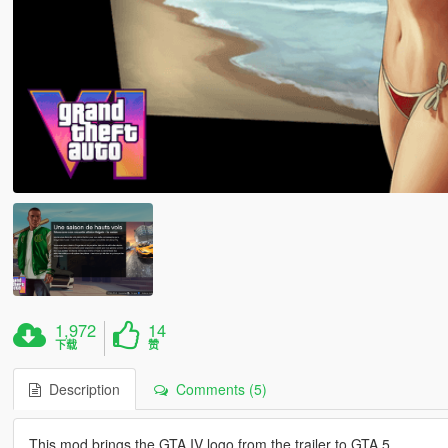
1,972
14
下载
赞
Description
Comments (5)
This mod brings the GTA IV logo from the trailer to GTA 5