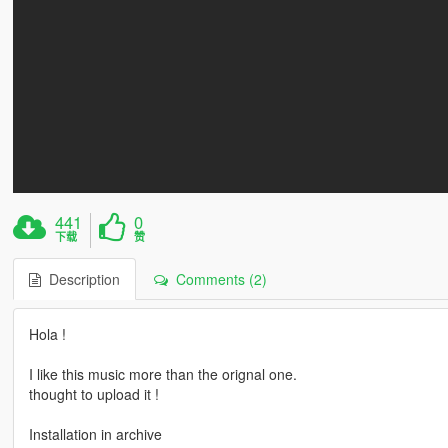
441
0
下载
赞
Description
Comments (2)
Hola !
I like this music more than the orignal one.
thought to upload it !
Installation in archive