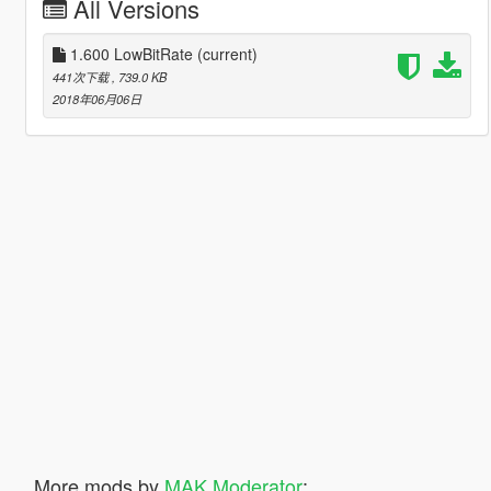
All Versions
1.600 LowBitRate
(current)
441次下载
, 739.0 KB
2018年06月06日
More mods by
MAK Moderator
: