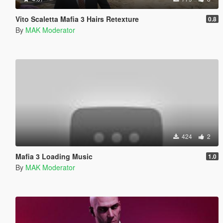
Vito Scaletta Mafia 3 Hairs Retexture
0.8
By
MAK Moderator
424
2
Mafia 3 Loading Music
1.0
By
MAK Moderator