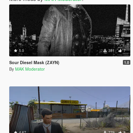
5.0
381
7
Sour Diesel Mask (ZAYN)
1.0
By
MAK Moderator
4.67
779
8