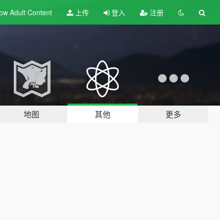
ow Adult
Content
上传
登入
注册
地图
其他
更多