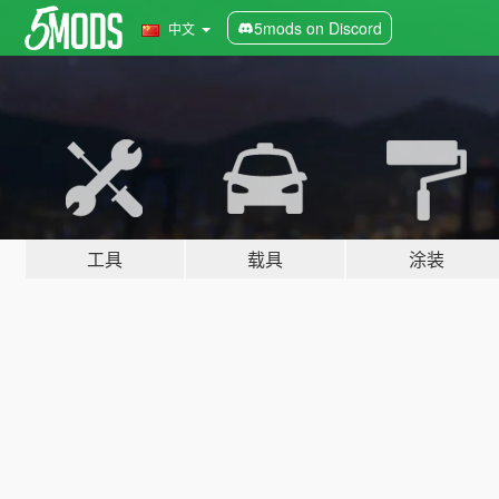
5mods on Discord
中文
工具
载具
涂装