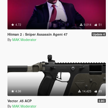
4.72
9,014
51
Hitman 2 : Sniper Assassin Agent 47
Update 4
By
MAK Moderator
4.36
14,425
85
Vector .45 ACP
2.8C
By
MAK Moderator