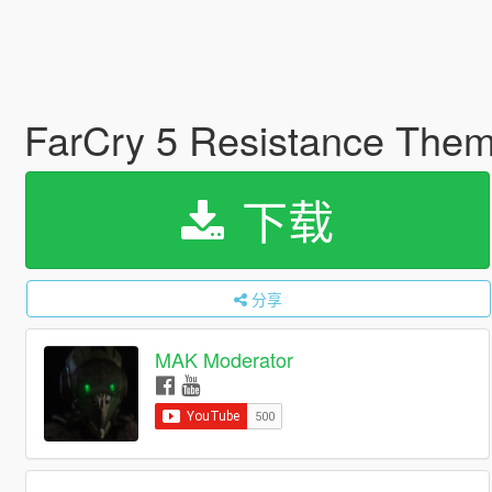
FarCry 5 Resistance The
下载
分享
MAK Moderator