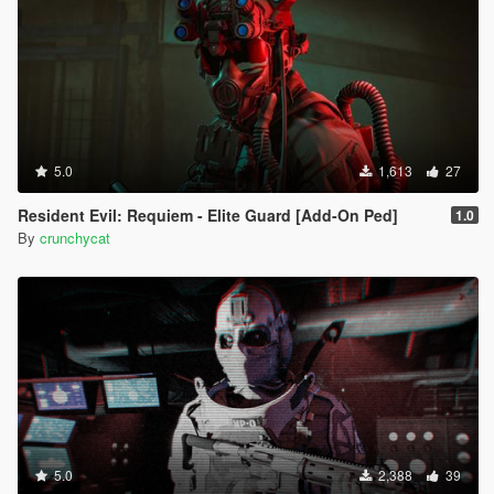
5.0
1,613
27
Resident Evil: Requiem - Elite Guard [Add-On Ped]
1.0
By
crunchycat
5.0
2,388
39