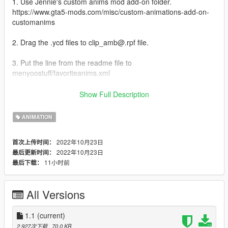
1. Use Jennie's custom anims mod add-on folder.
https://www.gta5-mods.com/misc/custom-animations-add-on-
customanims
2. Drag the .ycd files to clip_amb@.rpf file.
3. Put the line from the readme file to
menyoostuff/favoriteanims.xml
For FiveM Users there's an installation guide on the readme
Show Full Description
file.
ANIMATION
1.0 initial release
1.1 updated the anim@arrest_crooks
2022年10月23日
首次上传时间：
2022年10月23日
最后更新时间：
Credits:
11小时前
最后下载：
Skylumz/Sollumz: Blender plugin
ClearDesigns: controller rig tool
Hanako: providing some files and tutorial
All Versions
Youtube: for teaching me how to make custom anim
1.1
(current)
2,927次下载
, 70.0 KB