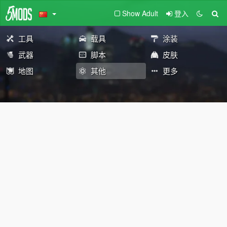
Show Adult
登入
工具
载具
涂装
武器
脚本
皮肤
地图
其他
更多