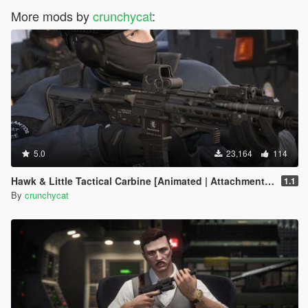
More mods by
crunchycat
:
5.0
23,164
114
Hawk & Little Tactical Carbine [Animated | Attachments | Tints]
1.1
By
crunchycat