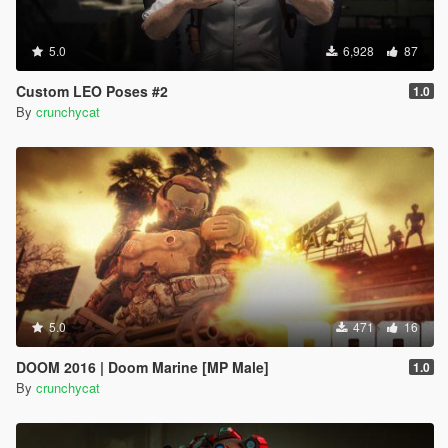
5.0
6,928
87
Custom LEO Poses #2
1.0
By
crunchycat
5.0
471
16
DOOM 2016 | Doom Marine [MP Male]
1.0
By
crunchycat