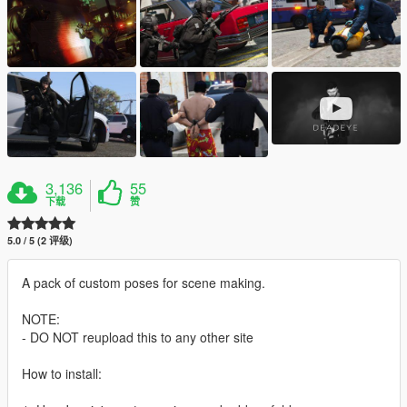
3,136
55
下载
赞
5.0 / 5 (2 评级)
A pack of custom poses for scene making.
NOTE:
- DO NOT reupload this to any other site
How to install: