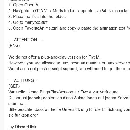
1. Open OpenIV.
2. Navigate to GTA V -> Mods folder -> update -> x64 -> dlcpacks
3. Place the files into the folder.
4. Go to menyooStuff.
5. Open FavoriteAnims.xml and copy & paste the animation text fro
--- ATTENTION ---
(ENG)
We do not offer a plug-and-play version for FiveM.
However, you are allowed to use these animations on any server w
We also do not provide script support; you will need to get them 
--- ACHTUNG ---
(GER)
Wir stellen keine Plug&Play-Version für FiveM zur Verfügung.
Du kannst jedoch problemlos diese Animationen auf jedem Server 
stammen.
Bitte beachte, dass wir keine Unterstützung für die Einrichtung 
sie funktionieren!
my Discord link