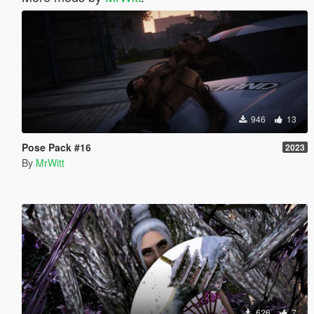
946
13
Pose Pack #16
2023
By
MrWitt
626
7