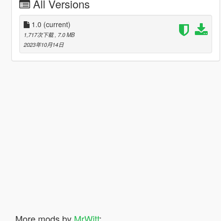
All Versions
1.0
(current)
1,717次下载
, 7.0 MB
2023年10月14日
More mods by
MrWitt
: