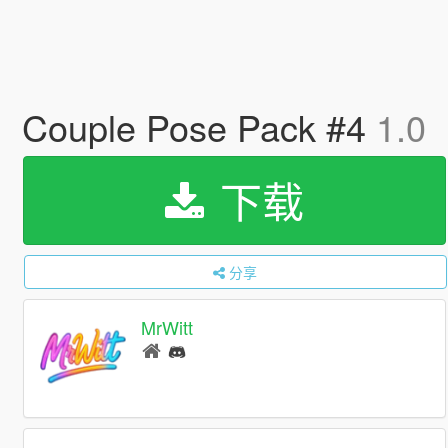
Couple Pose Pack #4
1.0
下载
分享
MrWitt