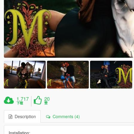
1,717
20
下载
赞
Description
Comments (4)
Installation: