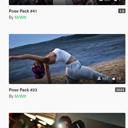
Pose Pack #41
1.0
By
MrWitt
657
14
Pose Pack #23
2023
By
MrWitt