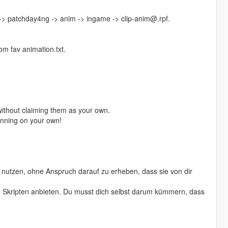
 -> patchday4ng -> anim -> ingame -> clip-anim@.rpf.
m fav animation.txt.
ithout claiming them as your own.
running on your own!
nutzen, ohne Anspruch darauf zu erheben, dass sie von dir
von Skripten anbieten. Du musst dich selbst darum kümmern, dass