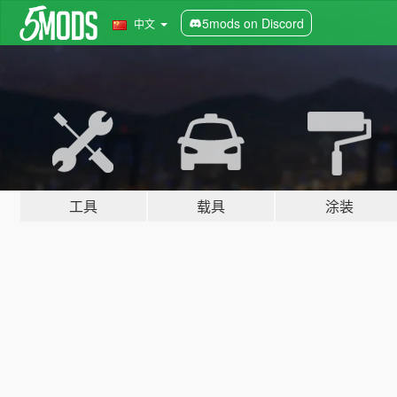
5mods on Discord
中文
工具
载具
涂装