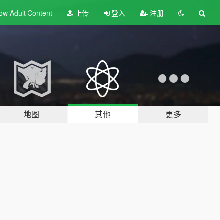
ow Adult
Content
上传
登入
注册
地图
其他
更多