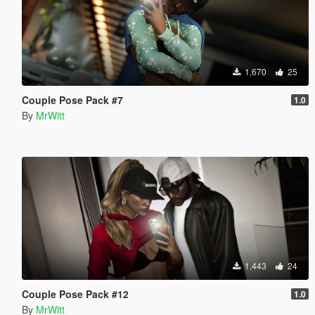
1,670
25
Couple Pose Pack #7
1.0
By
MrWitt
1,443
24
Couple Pose Pack #12
1.0
By
MrWitt