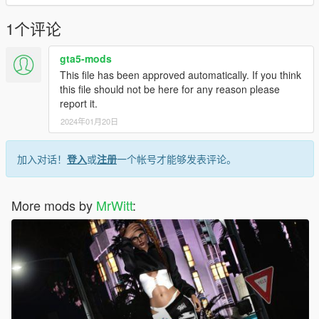
1个评论
gta5-mods
This file has been approved automatically. If you think
this file should not be here for any reason please
report it.
2024年01月20日
加入对话！
登入
或
注册
一个帐号才能够发表评论。
More mods by
MrWitt
: