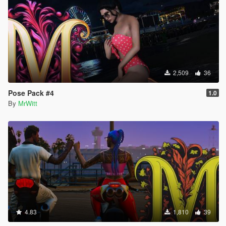
2,509
36
Pose Pack #4
1.0
By
MrWitt
4.83
1,810
39