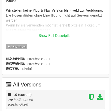
(GER)
Wir stellen keine Plug & Play-Version für FiveM zur Verfügung.
Die Posen dürfen ohne Einwilligung nicht auf Servern genutzt
werden.
Wenn ihr sie verwenden möchtet, erstellt bitte ein Ticket, um
alles Weitere zu besprechen.
Show Full Description
Installation:
1. Open OpenIV.
ANIMATION
2. Navigate to GTA V -> Mods folder -> update -> x64 ->
dlcpacks -> patchday4ng -> anim -> ingame -> clip-anim@.rpf.
2024年01月20日
首次上传时间：
3. Place the files into the folder.
2024年01月20日
最后更新时间：
4. Go to menyooStuff.
4小时前
最后下载：
5. Open FavoriteAnims.xml and copy & paste the animation
text from readme.txt
All Versions
Creator: MrWitt
my Discord link
1.0
(current)
https://discord.gg/Asegvy9Fcs
750次下载
, 16.6 MB
2024年01月20日