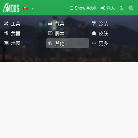
Show Adult
登入
工具
载具
涂装
武器
脚本
皮肤
地图
其他
更多