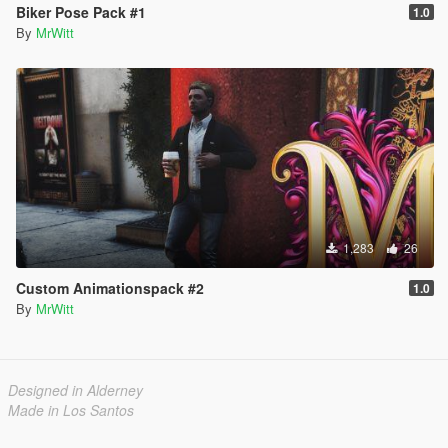
Biker Pose Pack #1
1.0
By
MrWitt
1,283
26
Custom Animationspack #2
1.0
By
MrWitt
Designed in Alderney
Made in Los Santos