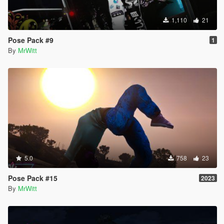
1,110
21
Pose Pack #9
1
By
MrWitt
5.0
758
23
Pose Pack #15
2023
By
MrWitt