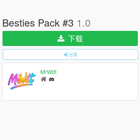
Besties Pack #3
1.0
下载
分享
MrWitt