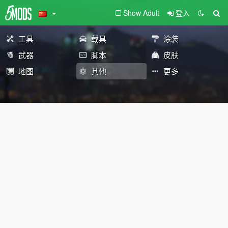
Show Adult
登入
工具
载具
涂装
武器
脚本
皮肤
地图
其他
更多