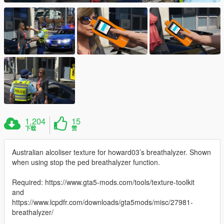
1,204
15
下载
赞
Australian alcoliser texture for howard03’s breathalyzer. Shown
when using stop the ped breathalyzer function.
Required: https://www.gta5-mods.com/tools/texture-toolkit
and
https://www.lcpdfr.com/downloads/gta5mods/misc/27981-
breathalyzer/