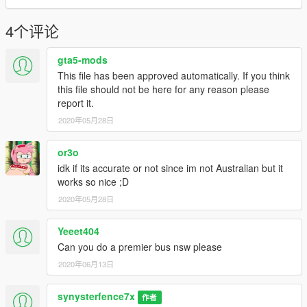
4个评论
gta5-mods
This file has been approved automatically. If you think
this file should not be here for any reason please
report it.
2020年05月28日
or3o
idk if its accurate or not since im not Australian but it
works so nice ;D
2020年05月28日
Yeeet404
Can you do a premier bus nsw please
2020年06月13日
synysterfence7x
作者