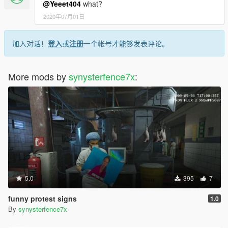
@Yeeet404
what?
2020年07月01日
加入对话！
登入
或
注册
一个帐号才能够发表评论。
More mods by
synysterfence7x
:
5.0
395
7
funny protest signs
1.0
By
synysterfence7x