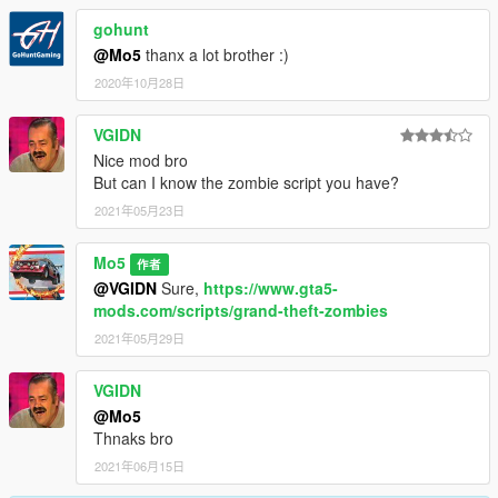
gohunt
@Mo5
thanx a lot brother :)
2020年10月28日
VGIDN
Nice mod bro
But can I know the zombie script you have?
2021年05月23日
Mo5
作者
@VGIDN
Sure,
https://www.gta5-
mods.com/scripts/grand-theft-zombies
2021年05月29日
VGIDN
@Mo5
Thnaks bro
2021年06月15日