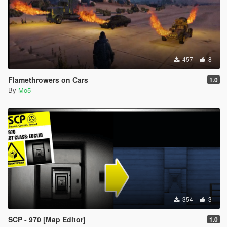
457
8
Flamethrowers on Cars
1.0
By
Mo5
354
3
SCP - 970 [Map Editor]
1.0