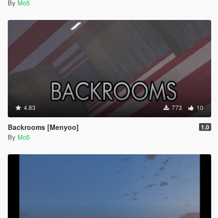
By
Mo5
4.83
773
10
Backrooms [Menyoo]
1.0
By
Mo5