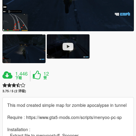
1,446
12
下载
赞
3.75 / 5 (2 评级)
This mod created simple map for zombie apocalypse in tunnel
Require : https://www.gta5-mods.com/scripts/menyoo-pc-sp
Installation :
- Extract file to menyoostuff- Spooner