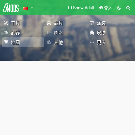
Show Adult
登入
工具
载具
涂装
武器
脚本
皮肤
地图
其他
更多