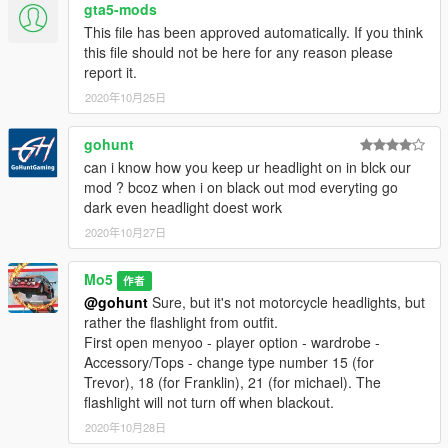
gta5-mods
This file has been approved automatically. If you think
this file should not be here for any reason please
report it.
2020年10月25日
gohunt
can i know how you keep ur headlight on in blck our
mod ? bcoz when i on black out mod everyting go
dark even headlight doest work
2020年10月27日
Mo5
作者
@gohunt
Sure, but it's not motorcycle headlights, but
rather the flashlight from outfit.
First open menyoo - player option - wardrobe -
Accessory/Tops - change type number 15 (for
Trevor), 18 (for Franklin), 21 (for michael). The
flashlight will not turn off when blackout.
2020年10月28日