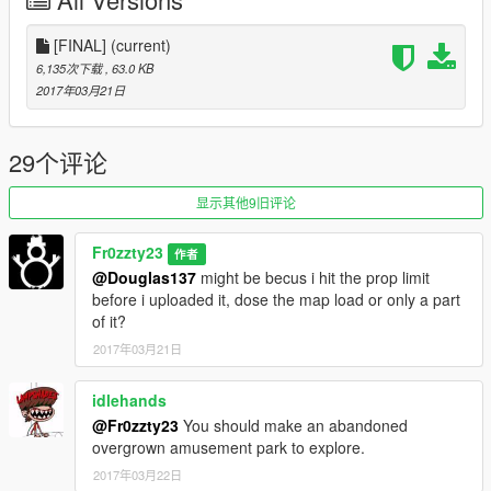
https://sv.gta5-mods.com/scripts/simple-zombies )
4. Extract ZA swamp.xml into your game folder
[FINAL]
(current)
6,135次下载
, 63.0 KB
5. When in game open map editor and load AZ swamp
2017年03月21日
-------------------------------------------------------------------
Changelog
29个评论
*2.0*
显示其他9旧评论
+added a smal swamp town
Fr0zzty23
作者
@Douglas137
might be becus i hit the prop limit
*Final*
before i uploaded it, dose the map load or only a part
of it?
+added a abandoned theme park
2017年03月21日
*Warning*
idlehands
may cause low spec pc's to have fps drop
@Fr0zzty23
You should make an abandoned
overgrown amusement park to explore.
2017年03月22日