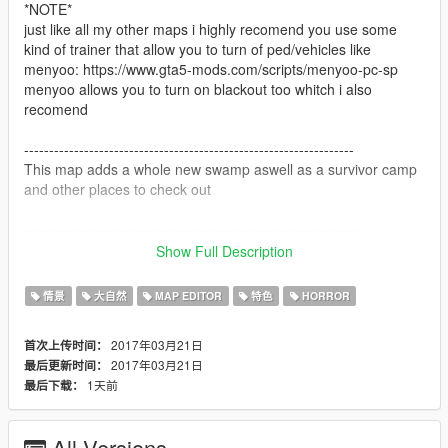
*NOTE*
just like all my other maps i highly recomend you use some
kind of trainer that allow you to turn of ped/vehicles like
menyoo: https://www.gta5-mods.com/scripts/menyoo-pc-sp
menyoo allows you to turn on blackout too whitch i also
recomend
------------------------------------------------------------------
This map adds a whole new swamp aswell as a survivor camp
and other places to check out
-------------------------------------------------------------------
Show Full Description
Installation
情景
大自然
MAP EDITOR
特色
HORROR
1. Download Map Editor ( https://sv.gta5-
mods.com/scripts/map-editor )
2017年03月21日
首次上传时间：
2017年03月21日
最后更新时间：
2. (optional but highly recomend) Download Menyoo (
1天前
最后下载：
https://sv.gta5-mods.com/scripts/menyoo-pc-sp )
3. (optional but highly recomend) Download Simple Zombies (
All Versions