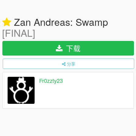
Zan Andreas: Swamp
[FINAL]
下载
分享
Fr0zzty23