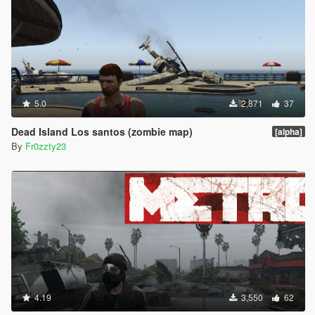
5.0
2,871
37
Dead Island Los santos (zombie map)
[alpha]
By
Fr0zzty23
4.19
3,550
62