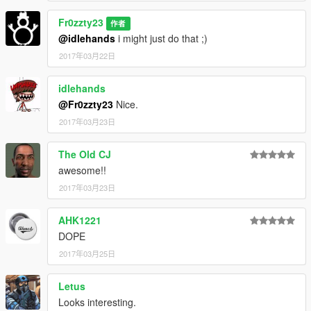
Fr0zzty23
作者
@idlehands
i might just do that ;)
2017年03月22日
idlehands
@Fr0zzty23
Nice.
2017年03月23日
The Old CJ
awesome!!
2017年03月23日
AHK1221
DOPE
2017年03月25日
Letus
Looks interesting.