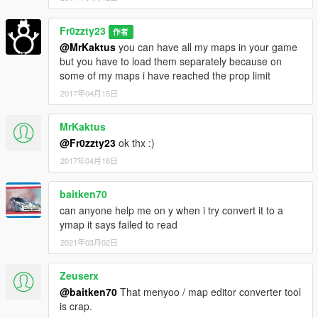
Fr0zzty23
作者
@MrKaktus
you can have all my maps in your game
but you have to load them separately because on
some of my maps i have reached the prop limit
2017年04月15日
MrKaktus
@Fr0zzty23
ok thx :)
2017年04月16日
baitken70
can anyone help me on y when i try convert it to a
ymap it says failed to read
2021年03月02日
Zeuserx
@baitken70
That menyoo / map editor converter tool
is crap.