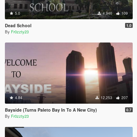
5.0
4,946
109
Dead School
1.0
By
Fr0zzty23
4.84
12,253
207
Bayside (Turns Paleto Bay In To A New City)
0.7
By
Fr0zzty23