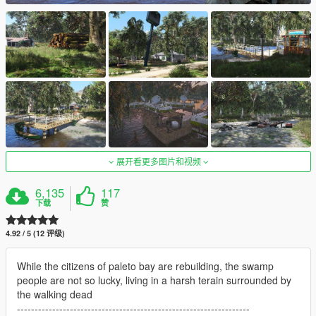
展开看更多图片和视频
6,135
117
下载
赞
4.92 / 5 (12 评级)
While the citizens of paleto bay are rebuilding, the swamp
people are not so lucky, living in a harsh terain surrounded by
the walking dead
------------------------------------------------------------------