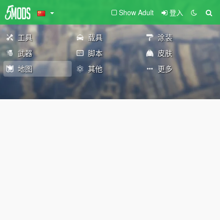
Show Adult
登入
工具
载具
涂装
武器
脚本
皮肤
地图
其他
更多