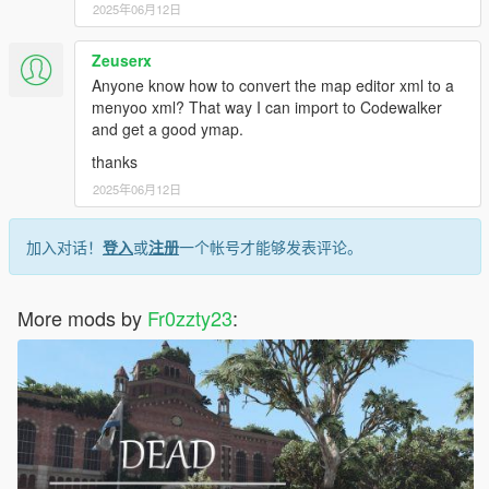
2025年06月12日
Zeuserx
Anyone know how to convert the map editor xml to a
menyoo xml? That way I can import to Codewalker
and get a good ymap.
thanks
2025年06月12日
加入对话！
登入
或
注册
一个帐号才能够发表评论。
More mods by
Fr0zzty23
: