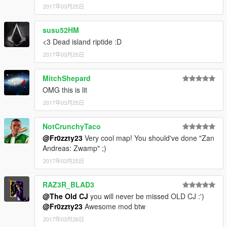
2017年03月25日
susu52HM
<3 Dead island riptide :D
2017年03月25日
MitchShepard
OMG this is lit
2017年03月25日
NotCrunchyTaco
@Fr0zzty23
Very cool map! You should've done "Zan
Andreas: Zwamp" ;)
2017年03月25日
RAZ3R_BLAD3
@The Old CJ
you will never be missed OLD CJ :')
@Fr0zzty23
Awesome mod btw
2017年03月26日