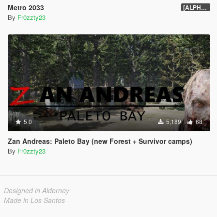
Metro 2033
[ALPHA] 1.0
By
Fr0zzty23
5.0
5,189
68
Zan Andreas: Paleto Bay (new Forest + Survivor camps)
By
Fr0zzty23
Designed in Alderney
Made in Los Santos