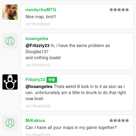
nandychuMTG
Nice map, bro!!!
2017年03月28日
losangeles
@Fr0zzty23
hi, i have the same problem as
Douglas137
and nothing loads!
2017年04月01日
Fr0zzty23
作者
@losangeles
Thsts weird ill look in to it as sion as i
can. unfortunately am a little to drunk to do that right
now brah
2017年04月02日
MrKaktus
Can I have all your maps in my game together?
2017年04月12日