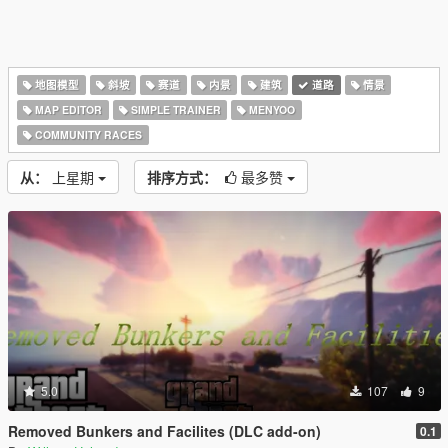
地图模型
斜坡
赛道
内景
建筑
道路
情景
MAP EDITOR
SIMPLE TRAINER
MENYOO
COMMUNITY RACES
从：
上星期
排序方式：
最多赞
5.0
107
9
Removed Bunkers and Facilites (DLC add-on)
0.1