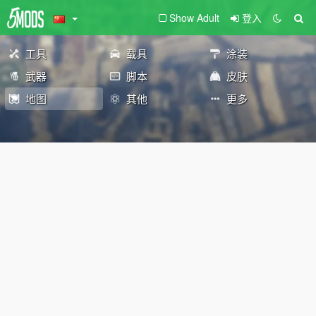
Show Adult
登入
工具
载具
涂装
武器
脚本
皮肤
地图
其他
更多