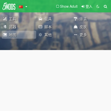
Show Adult
登入
工具
载具
涂装
武器
脚本
皮肤
地图
其他
更多