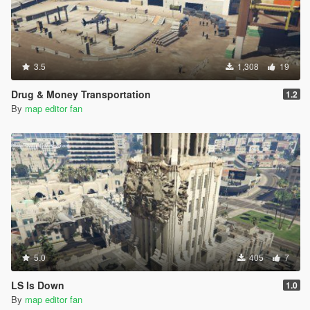
3.5
1,308
19
Drug & Money Transportation
1.2
By
map editor fan
5.0
405
7
LS Is Down
1.0
By
map editor fan