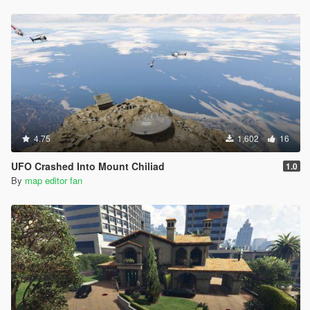
4.75
1,602
16
UFO Crashed Into Mount Chiliad
1.0
By
map editor fan