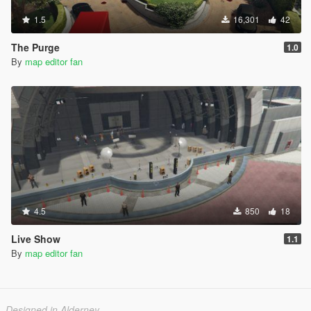
1.5
16,301
42
The Purge
1.0
By
map editor fan
4.5
850
18
Live Show
1.1
By
map editor fan
Designed in Alderney