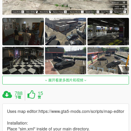
展开看更多图片和视频
788
15
下载
赞
Uses map editor:https://www.gta5-mods.com/scripts/map-editor
Installation:
Place "sim.xml" inside of your main directory.