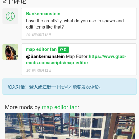
2个评论
Bankermanstein
Love the creativity, what do you use to spawn and
edit items like that?
2016年05月12日
map editor fan
作者
@Bankermanstein
Map Editor:
https://www.gta5-
mods.com/scripts/map-editor
2016年05月12日
加入对话！
登入
或
注册
一个帐号才能够发表评论。
More mods by
map editor fan
: