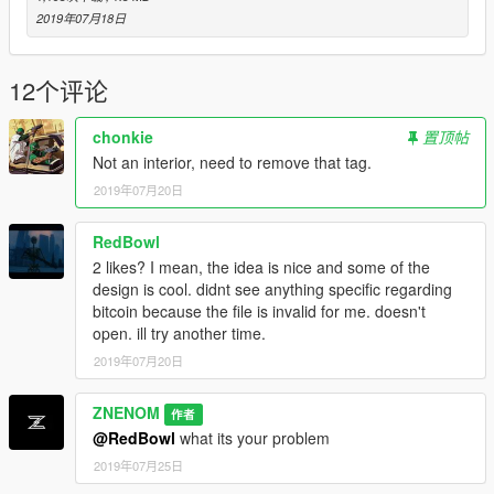
--- J'AI BESOIN DE TOI ---
2019年07月18日
En comentaire de la map lache un idee de map ou si tu veut je
peut faire des maps sur mesure TOTALEMENT
12个评论
GRATUITMENT en echange d'une petite pub insta toi meme tu
sais
chonkie
置顶帖
Not an interior, need to remove that tag.
/ENGLISH/
2019年07月20日
INTRODUCTION
RedBowl
Heyy, like en comments this map, if you have 20 seconds.
2 likes? I mean, the idea is nice and some of the
design is cool. didnt see anything specific regarding
INSTALLATION
bitcoin because the file is invalid for me. doesn't
open. ill try another time.
ABSOLUTELY NEED (https://www.youtube.com/watch?
2019年07月20日
v=4HAVVn9ri5s)
sike just for have one view
ZNENOM
作者
1. You need menyoo (https://www.gta5-
@RedBowl
what its your problem
mods.com/scripts/menyoo-pc-sp)
2019年07月25日