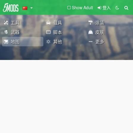
Show Adult
登入
工具
载具
涂装
武器
脚本
皮肤
地图
其他
更多