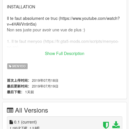
INSTALLATION
Il te faut absolument ce truc (https://www.youtube.com/watch?
v=4HAVVn9ri5s)
Non ses juste pour avoir une vue de plus :)
1. Il te faut menyoo (https://fr.gta5-mods.com/scripts/menyoo-
pc-sp)
Show Full Description
2. Glisse "Server Bitcoin Factory.xml" dans "GTAV /
menyooStuff / spooner"
MENYOO
3. En jeu ouvre le trainer avec "F8" et va dans le menu
2019年07月18日
首次上传时间：
"Teleport" et "Biker Buissnes" et charge "Weed Farm" "Empty"
2019年07月19日
最后更新时间：
1天前
最后下载：
4. Une fois dans la ferme vide vas dans le menu "Object
spooner" ensuite "Menaged Saved Files" choisis "Server
Bitcoin Factory" et "Load placement"
All Versions
5. TRES IMPORTANT LACHE UN /COMMENTAIRE/ ET UN
/LIKE/
0.1
(current)
1,193次下载
, 1.3 MB