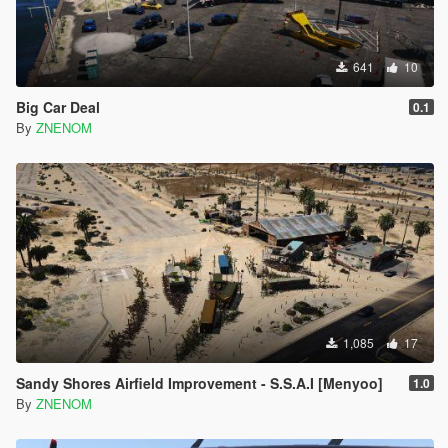
641
10
Big Car Deal
0.1
By
ZNENOM
1,085
17
Sandy Shores Airfield Improvement - S.S.A.I [Menyoo]
1.0
By
ZNENOM