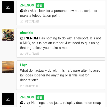
2. Drag "Server Bitcoin Factory.xml" into "GTAV / menyooStuff /
ZNENOM
作者
Spooner"
@chonkie
i look for a persone how made script for
make a teleportation point
3. In-game open the trainer with "F8" and go to the menu
"Teleport" and "Biker Business" and load "Weed Farm" "Empty"
2019年07月25日
4. Once in the empty farm go to the menu "Object Spooner"
chonkie
then "Managed Saved Files" selected "Server Bitcoin Factory"
@ZNENOM
Has nothing to do with a teleport. It is not
and "Load placement"
a MLO, so it is not an interior. Just need to quit using
that tag unless you make a mlo.
5. VERY IMPORTANT / COMMENT / AND / LIKE /
2019年07月25日
--- I NEED YOU ---
Liqz
In comments of the map lose an idea of a map or if you want I
What do i actually do with this hardware after i placed
can make custom maps TOTALLY FREE in exchange of a small
it?. does it generate anything or is this just for
insta even you know
decoration?
2019年12月11日
ZNENOM
作者
@Liqz
Nothings to do just a roleplay decoration (map