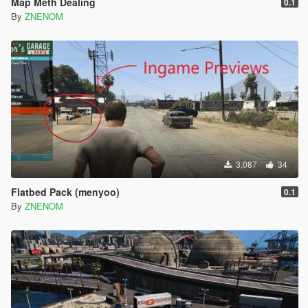
Map Meth Dealing
0.1
By
ZNENOM
3,087
34
Flatbed Pack (menyoo)
0.1
By
ZNENOM