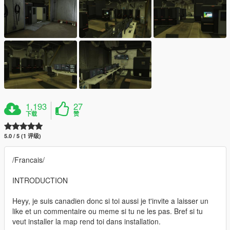
1,193
27
下载
赞
5.0 / 5 (1 评级)
/Francais/
INTRODUCTION
Heyy, je suis canadien donc si toi aussi je t'invite a laisser un
like et un commentaire ou meme si tu ne les pas. Bref si tu
veut installer la map rend toi dans installation.