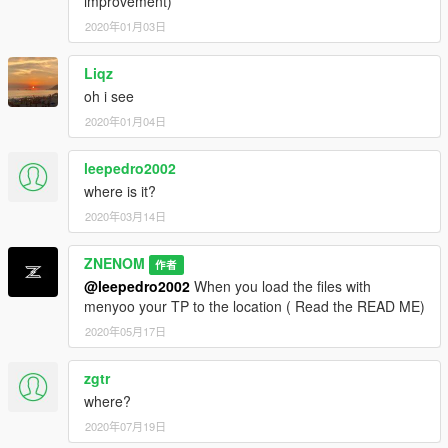
improvement)
2020年01月03日
Liqz
oh i see
2020年01月04日
leepedro2002
where is it?
2020年03月14日
ZNENOM
作者
@leepedro2002
When you load the files with
menyoo your TP to the location ( Read the READ ME)
2020年05月17日
zgtr
where?
2020年07月19日