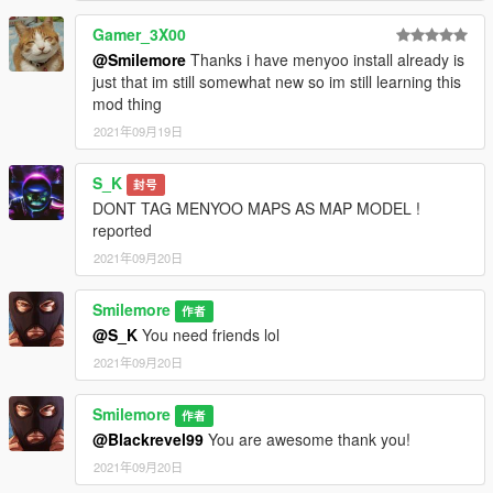
Gamer_3X00
@Smilemore
Thanks i have menyoo install already is
just that im still somewhat new so im still learning this
mod thing
2021年09月19日
S_K
封号
DONT TAG MENYOO MAPS AS MAP MODEL !
reported
2021年09月20日
Smilemore
作者
@S_K
You need friends lol
2021年09月20日
Smilemore
作者
@Blackrevel99
You are awesome thank you!
2021年09月20日