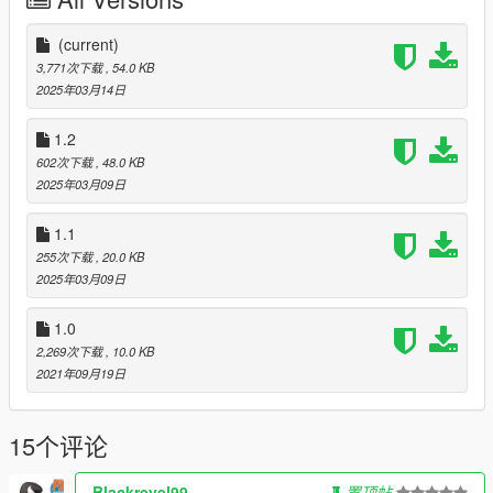
- Ymap & XML Files
- More Street Lights
1.1
(current)
- More Palm Trees
3,771次下载
, 54.0 KB
- Utool Stands in parking lot
2025年03月14日
- fixed a few trees
1.2
602次下载
, 48.0 KB
2025年03月09日
1.1
255次下载
, 20.0 KB
2025年03月09日
1.0
2,269次下载
, 10.0 KB
2021年09月19日
15个评论
Blackrevel99
置顶帖