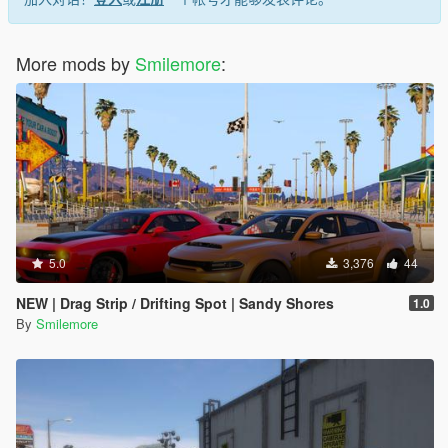
More mods by
Smilemore
:
5.0
3,376
44
NEW | Drag Strip / Drifting Spot | Sandy Shores
1.0
By
Smilemore