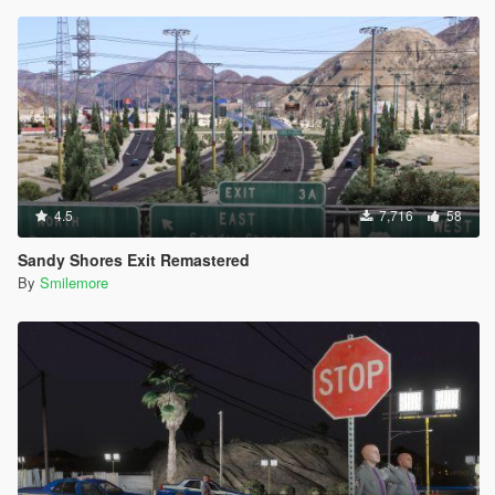
4.5
7,716
58
Sandy Shores Exit Remastered
By
Smilemore