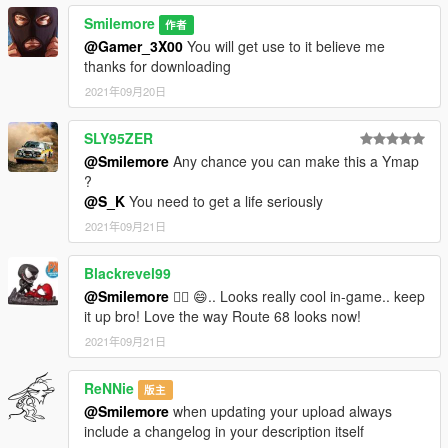
Smilemore
作者
@Gamer_3X00
You will get use to it believe me
thanks for downloading
2021年09月20日
SLY95ZER
@Smilemore
Any chance you can make this a Ymap
?
@S_K
You need to get a life seriously
2021年09月21日
Blackrevel99
@Smilemore
❤️‍🔥 😄.. Looks really cool in-game.. keep
it up bro! Love the way Route 68 looks now!
2021年09月21日
ReNNie
版主
@Smilemore
when updating your upload always
include a changelog in your description itself