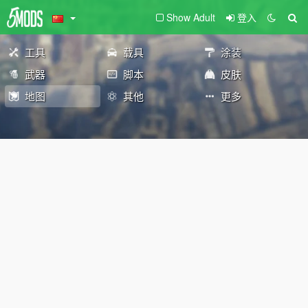
Show Adult
登入
工具
载具
涂装
武器
脚本
皮肤
地图
其他
更多