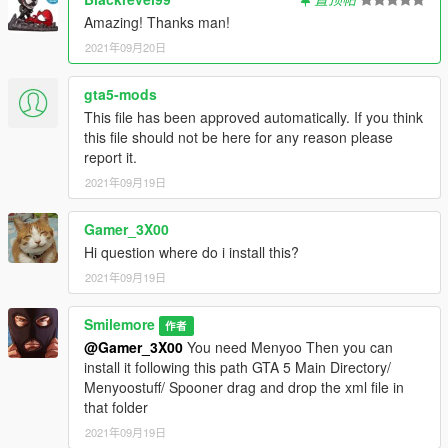
Amazing! Thanks man!
2021年09月20日
gta5-mods
This file has been approved automatically. If you think
this file should not be here for any reason please
report it.
2021年09月19日
Gamer_3X00
Hi question where do i install this?
2021年09月19日
Smilemore
作者
@Gamer_3X00
You need Menyoo Then you can
install it following this path GTA 5 Main Directory/
Menyoostuff/ Spooner drag and drop the xml file in
that folder
2021年09月19日