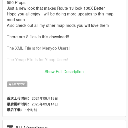
550 Props
Just a new look that makes Route 13 look 100X Better
Hope you all enjoy I will be doing more updates to this map
mod soon
Also check out all my other map mods you will love them
There are 2 files in this download!!
The XML File is for Menyoo Users!
The Ymap File Is for Ymap Users!
Please subscribe to my Youtube channel !!
Show Full Description
https://www.youtube.com/channel/UCyjwa7cgrRVdgk6i_hERl2g
MENYOO
Updates
1.3
2021年09月19日
首次上传时间：
- More Palm Trees
2025年03月14日
最后更新时间：
- New Construction Zone
1小时前
最后下载：
- New Traffic Cones
1.2
- More Palm Trees
All Versions