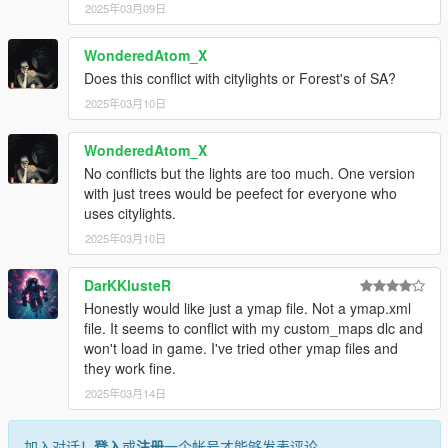
2025年03月09日
WonderedAtom_X
Does this conflict with citylights or Forest's of SA?
2025年03月10日
WonderedAtom_X
No conflicts but the lights are too much. One version
with just trees would be peefect for everyone who
uses citylights.
2025年03月10日
DarKKlusteR
Honestly would like just a ymap file. Not a ymap.xml
file. It seems to conflict with my custom_maps dlc and
won't load in game. I've tried other ymap files and
they work fine.
2025年03月14日
加入对话！
登入
或
注册
一个帐号才能够发表评论。