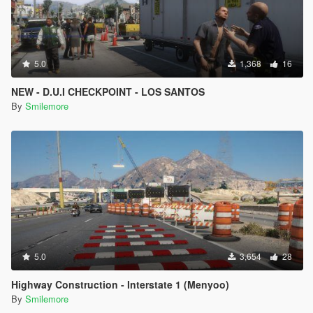
5.0
1,368
16
NEW - D.U.I CHECKPOINT - LOS SANTOS
By
Smilemore
5.0
3,654
28
Highway Construction - Interstate 1 (Menyoo)
By
Smilemore