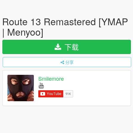
Route 13 Remastered [YMAP
| Menyoo]
下载
分享
Smilemore