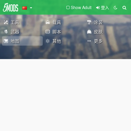
Show Adult
登入
工具
载具
涂装
武器
脚本
皮肤
地图
其他
更多