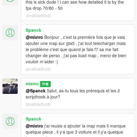
this is sick dude ! i can see how detailed it is by the
fps drop 70/80 - 50
2016年06月04日
Spanck
@mixtro
Bonjour , c'est la première fois que je vais
ajouter une map sur gta5 , j'ai tout telecharger mais
le problème c'est que quand je fais f7 sa me fait
changer de perso , j'ai pas load map , merci de bien
vouloir m'aider :)
2016年06月12日
mixtro
作者
@Spanck
Salut, as-tu tous les prérequis et les 2
scripthook à jour?
2016年06月12日
Spanck
@mixtro
j'ai reusis a ajouter la map mais il manque
quelque piece , il y'a que 3 voiture et il y'a quelque