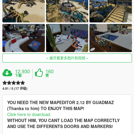
展开看更多图片和视频
12,930
160
下载
赞
4.91 / 5 (17 评级)
YOU NEED THE NEW MAPEDITOR 2.12 BY GUADMAZ
(Thanks to him) TO ENJOY THIS MAP!
Click here to download
WITHOUT HIM, YOU CANT LOAD THE MAP CORRECTLY
AND USE THE DIFFERENTS DOORS AND MARKERS!