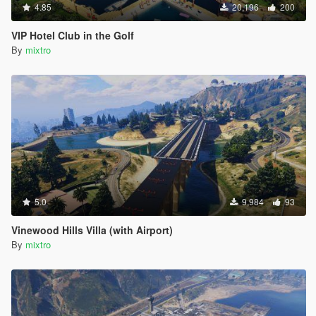
4.85
20,196
200
VIP Hotel Club in the Golf
By
mixtro
5.0
9,984
93
Vinewood Hills Villa (with Airport)
By
mixtro