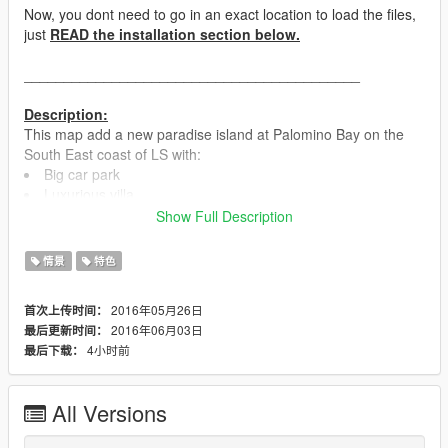
Now, you dont need to go in an exact location to load the files,
just
READ the installation section below.
__________________________________________
Description:
This map add a new paradise island at Palomino Bay on the
South East coast of LS with:
Big car park
Luxurious villa
Airfield
Show Full Description
Marina
Big beach
情景
特色
Yacht (he is real but empty, just for fun ^^)
Tunnel access to LS
2016年05月26日
首次上传时间：
2016年06月03日
最后更新时间：
I cant' add enough screenshots to show you all stuff...
4小时前
最后下载：
__________________________________________
All Versions
Files:
Palomino1.xml ==> 21 pickup, 1271 objects, 0 vehicles, 2 peds,