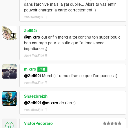
dans l'archive mais la j'ai oublié... Alors tu vas enfin
pouvoir charger la carte correctement ;)
2016年06月03日
Zell92i
@mixtro
oui enfin merci a toi continu ton super boulo
bon courage pour la suite que j'attends avec
impatience ;)
2016年06月03日
mixtro
作者
@Zell92i
Merci :) Tu me diras ce que t'en penses :)
2016年06月03日
Shaezbreizh
@Zell92i
@mixtro
de rien ;)
2016年06月03日
VictorPecoraro