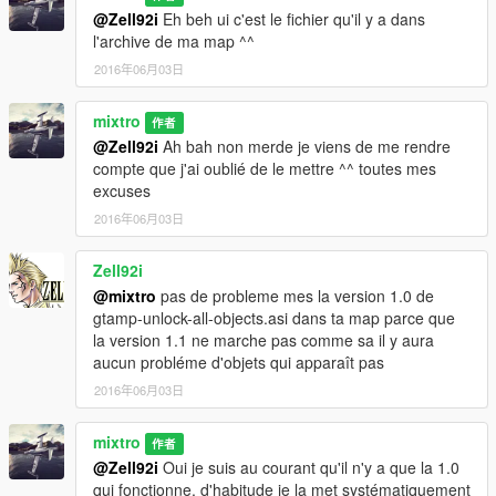
__________________________________________
@Zell92i
Eh beh ui c'est le fichier qu'il y a dans
l'archive de ma map ^^
* Create maps for this game is a big work and take a lot of time
!! So if you like my uploads and want to encourage me,
2016年06月03日
you can donate by the way of paypal by clicking under my
nickname or at this link
mixtro
作者
Donate me
@Zell92i
Ah bah non merde je viens de me rendre
compte que j'ai oublié de le mettre ^^ toutes mes
__________________________________________
excuses
2016年06月03日
PLEASE DO NOT UPLOAD THIS FILES ON ANY OTHER
SITE!
Zell92i
Enjoy !!
@mixtro
pas de probleme mes la version 1.0 de
gtamp-unlock-all-objects.asi dans ta map parce que
mixtro
la version 1.1 ne marche pas comme sa il y aura
aucun probléme d'objets qui apparaît pas
2016年06月03日
mixtro
作者
@Zell92i
Oui je suis au courant qu'il n'y a que la 1.0
qui fonctionne, d'habitude je la met systématiquement