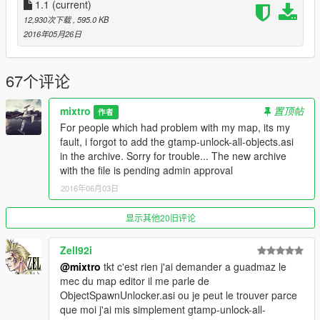
2 markers
1.1
(current)
Palomino2.xml ==> 0 pickup, 6 objects, 0 vehicles, 0 peds, 2
12,930次下载
, 595.0 KB
markers
2016年05月26日
Palomino3.xml ==> 0 pickup, 632 objects, 34 vehicles, 27 peds,
2 markers
67个评论
===> 21 pickup, 1909 objects, 34 vehicles, 29 peds, 8 markers
So if you dont have a good computer the map could not work
mixtro
置顶帖
作者
For people which had problem with my map, its my
__________________________________________
fault, i forgot to add the gtamp-unlock-all-objects.asi
in the archive. Sorry for trouble... The new archive
Installation:
with the file is pending admin approval
PLEASE READ IT CAREFULLY !
2016年06月03日
To avoid bug, please delete your IvalidObjects.ini (if you
got it) of your GTAV/scripts folder
Install the LAST MapEditor 2.12 by Guadmaz
显示其他20旧评论
Click here to download
Zell92i
Copy gtamp-unlock-all-objects.asi in your GTAV main
@mixtro
tkt c'est rien j'ai demander a guadmaz le
folder (If you got menyoo installed, you don't need
mec du map editor il me parle de
gtamp-unlock-all-objects.asi) and the "scripts" folder in
ObjectSpawnUnlocker.asi ou je peut le trouver parce
you GTAV/scripts folder
que moi j'ai mis simplement gtamp-unlock-all-
Copy the 3 .xml files, to your GTA main folder.