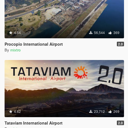
4.54
56,544
369
Procopio International Airport
2.0
By
mixtro
4.62
23,712
269
Tataviam International Airport
2.0