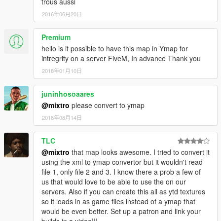
trous aussi
2016年06月20日
Premium
hello is it possible to have this map in Ymap for
intregrity on a server FiveM, In advance Thank you
2018年01月10日
juninhosoaares
@mixtro
please convert to ymap
2018年08月14日
TLC
@mixtro
that map looks awesome. I tried to convert it
using the xml to ymap convertor but it wouldn't read
file 1, only file 2 and 3. I know there a prob a few of
us that would love to be able to use the on our
servers. Also if you can create this all as ytd textures
so it loads in as game files instead of a ymap that
would be even better. Set up a patron and link your