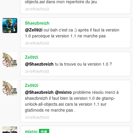
objects.asi dans mon repertoire du jeu
Ingame, just press F7, select "load map", "file chooser",
2016年06月02日
and load the 3 files in order (palomino1, palomino2 and
finaly palomino3)
Shaezbreizh
Have fun :)
@Zell92i
oui bah c'est ca ;) après il faut la version
1.0 parceque la version 1.1 ne marche pas
2016年06月03日
__________________________________________
Corrections:
Zell92i
1.1 :
@Shaezbreizh
tu la trouve ou la version 1.0 ?
2016年06月03日
-Beach enhancement
-bug correction
Zell92i
__________________________________________
@Shaezbreizh
@mixtro
probléme résolu merci à
shaezbreizh il faut bien la version 1.0 de gtamp-
Bug:
unlock-all-objects.asi cars la version 1.1 sur
All textures collisions are not perfect, on the beach, you can
gta5mods ne marche pas .
sink a little. The waves are strange too..
2016年06月03日
mixtro
作者