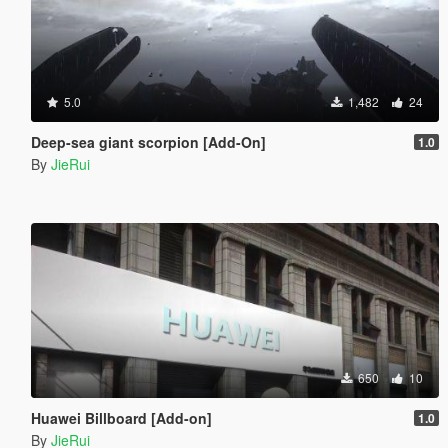
5.0
1,482
24
Deep-sea giant scorpion [Add-On]
1.0
By
JieRui
650
10
Huawei Billboard [Add-on]
1.0
By
JieRui