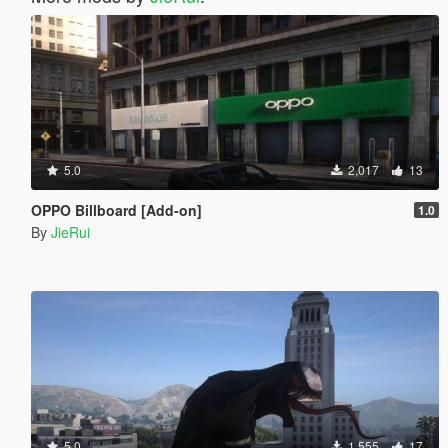
5.0
2,017
13
OPPO Billboard [Add-on]
1.0
By
JieRui
5.0
1,555
17