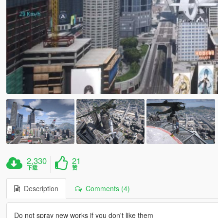
2,330
21
下载
赞
Description
Comments (4)
Do not spray new works if you don't like them