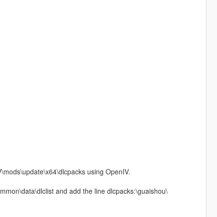
o V\mods\update\x64\dlcpacks using OpenIV.
mmon\data\dlclist and add the line dlcpacks:\guaishou\