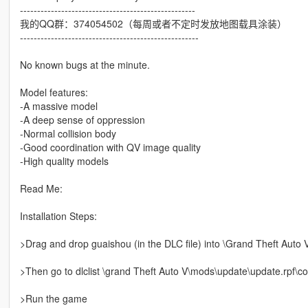
---------------------------------------------------
我的QQ群：374054502（每周或者不定时发放地图载具涂装）
----------------------------------------------------
No known bugs at the minute.
Model features:
-A massive model
-A deep sense of oppression
-Normal collision body
-Good coordination with QV image quality
-High quality models
Read Me:
Installation Steps:
>Drag and drop guaishou (in the DLC file) into \Grand Theft Aut
>Then go to dlclist \grand Theft Auto V\mods\update\update.rpf\co
>Run the game