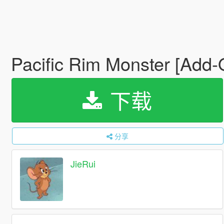
Pacific Rim Monster [Add-
下载
分享
JieRui