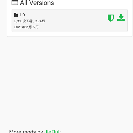
All Versions
1.0
2,330次下载
, 9.2 MB
2023年05月09日
More mods by
JieRui
: