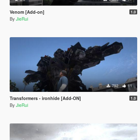
Venom [Add-on]
1.0
By
JieRui
792
11
Transformers - ironhide [Add-ON]
1.0
By
JieRui