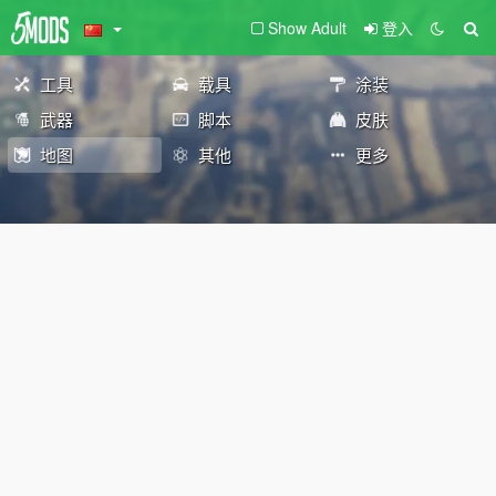
Show Adult
登入
工具
载具
涂装
武器
脚本
皮肤
地图
其他
更多