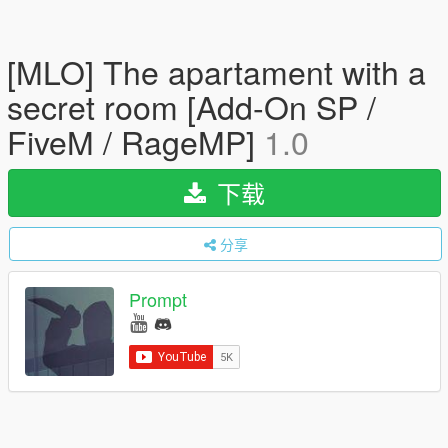
[MLO] The apartament with a
secret room [Add-On SP /
FiveM / RageMP]
1.0
下载
分享
Prompt