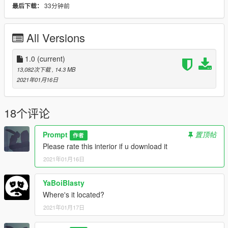
33分钟前
最后下载：
- You may use this interior freely, I would appreciate some form
of credit, however, is not mandatory to do so.
- I do not give permission to further distribute this MLO on other
All Versions
websites, sharing with your friends etc, is of course acceptable.
And lastly, have a nice day! Hope you enjoy!
1.0
(current)
13,082次下载
, 14.3 MB
Credits: Prompt
2021年01月16日
Russian:
18个评论
Дарова еще раз, инту вам закинул тут, не забудьте
поставить 5 звезд и лайкнуть.
Prompt
置顶帖
作者
Rage: Закиньте папку в dlc_packs на своем сервере да и все
Please rate this interior if u download it
вроде
2021年01月16日
FIVEM: Просто кидаете файл в сервер сайд своего сервера
и разберитесь с .lua файлом, если он не подходит к вашему
серверу.
YaBoiBlasty
Where's it located?
Discord - https://discord.gg/wrYZspTzPb
2021年01月17日