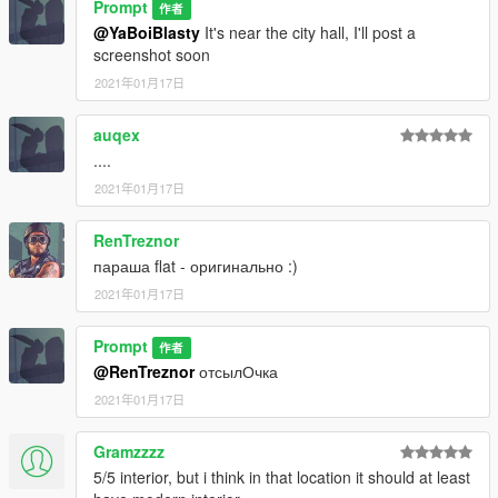
Prompt
作者
@YaBoiBlasty
It's near the city hall, I'll post a
screenshot soon
2021年01月17日
auqex
....
2021年01月17日
RenTreznor
параша flat - оригинально :)
2021年01月17日
Prompt
作者
@RenTreznor
отсылОчка
2021年01月17日
Gramzzzz
5/5 interior, but i think in that location it should at least