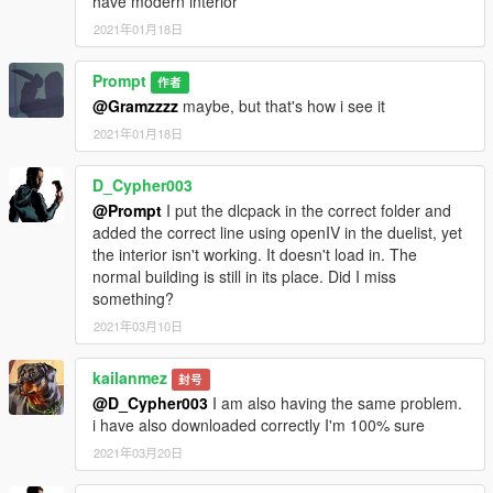
have modern interior
2021年01月18日
Prompt
作者
@Gramzzzz
maybe, but that's how i see it
2021年01月18日
D_Cypher003
@Prompt
I put the dlcpack in the correct folder and
added the correct line using openIV in the duelist, yet
the interior isn't working. It doesn't load in. The
normal building is still in its place. Did I miss
something?
2021年03月10日
kailanmez
封号
@D_Cypher003
I am also having the same problem.
i have also downloaded correctly I'm 100% sure
2021年03月20日