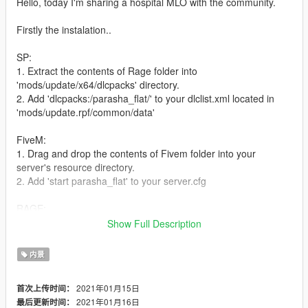
Hello, today I'm sharing a hospital MLO with the community.
Firstly the instalation..
SP:
1. Extract the contents of Rage folder into
'mods/update/x64/dlcpacks' directory.
2. Add 'dlcpacks:/parasha_flat/' to your dlclist.xml located in
'mods/update.rpf/common/data'
FiveM:
1. Drag and drop the contents of Fivem folder into your
server's resource directory.
2. Add 'start parasha_flat' to your server.cfg
RAGE:
1. Drag the clinick folder in your server's dlcpacks folder
Show Full Description
Mod description:
内景
- The Main Lounge
- The Secret Room in the wall
2021年01月15日
首次上传时间：
2021年01月16日
最后更新时间：
Notice: