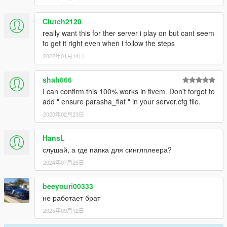
Clutch2120
really want this for ther server i play on but cant seem
to get it right even when i follow the steps
2022年01月14日
shah666
I can confirm this 100% works in fivem. Don't forget to
add " ensure parasha_flat " in your server.cfg file.
2023年02月23日
HansL
слушай, а где папка для синглплеера?
2024年07月25日
beeyouri00333
не работает брат
2025年09月12日