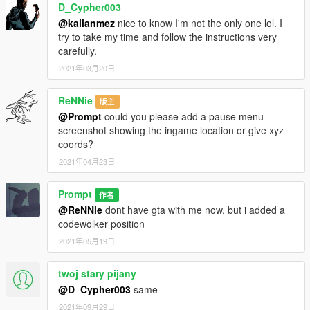
D_Cypher003
@kailanmez
nice to know I'm not the only one lol. I
try to take my time and follow the instructions very
carefully.
2021年03月20日
ReNNie
版主
@Prompt
could you please add a pause menu
screenshot showing the ingame location or give xyz
coords?
2021年04月23日
Prompt
作者
@ReNNie
dont have gta with me now, but i added a
codewolker position
2021年05月19日
twoj stary pijany
@D_Cypher003
same
2021年09月29日