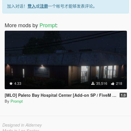
加入对话！
登入
或
注册
一个帐号才能够发表评论。
More mods by
Prompt
:
4.33
35,516
218
[MLO] Paleto Bay Hospital Center [Add-on SP / FiveM / RageMP]
1.0
By
Prompt
Designed in Alderney
Made in Los Santos