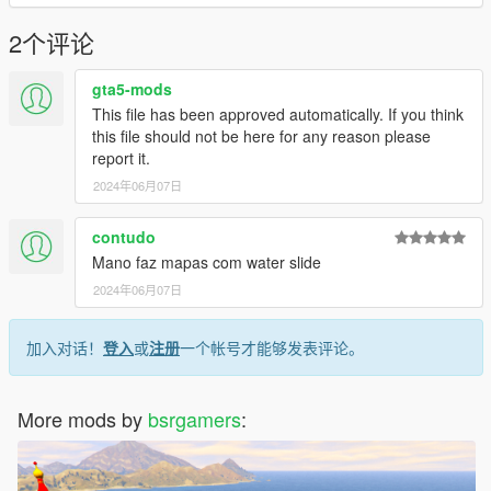
2个评论
gta5-mods
This file has been approved automatically. If you think
this file should not be here for any reason please
report it.
2024年06月07日
contudo
Mano faz mapas com water slide
2024年06月07日
加入对话！
登入
或
注册
一个帐号才能够发表评论。
More mods by
bsrgamers
: