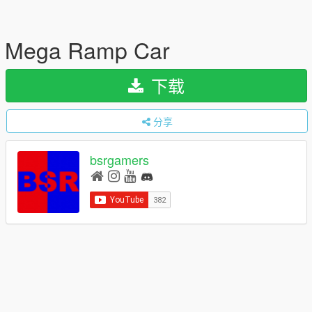
Mega Ramp Car
下载
分享
bsrgamers