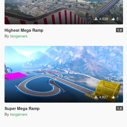
4,038
5
Highest Mega Ramp
1.0
By
bsrgamers
4,827
7
Super Mega Ramp
1.0
By
bsrgamers