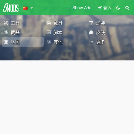
Show Adult
登入
工具
载具
涂装
武器
脚本
皮肤
地图
其他
更多