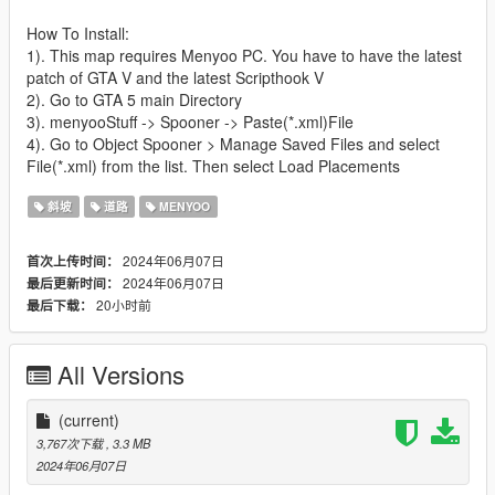
How To Install:
1). This map requires Menyoo PC. You have to have the latest
patch of GTA V and the latest Scripthook V
2). Go to GTA 5 main Directory
3). menyooStuff -> Spooner -> Paste(*.xml)File
4). Go to Object Spooner > Manage Saved Files and select
File(*.xml) from the list. Then select Load Placements
斜坡
道路
MENYOO
2024年06月07日
首次上传时间：
2024年06月07日
最后更新时间：
20小时前
最后下载：
All Versions
(current)
3,767次下载
, 3.3 MB
2024年06月07日