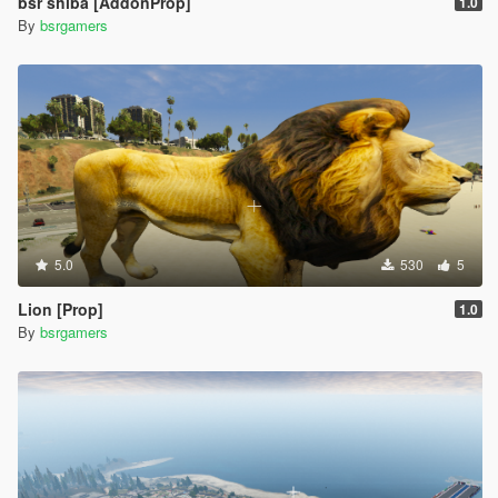
bsr shiba [AddonProp]
1.0
By
bsrgamers
5.0
530
5
Lion [Prop]
1.0
By
bsrgamers