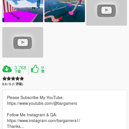
3,768
9
下载
赞
5.0 / 5 (1 评级)
Please Subscribe My YouTube.
https://www.youtube.com/@bsrgamers
Follow Me Instagram & QA:
https://www.instagram.com/bsrgamers1/
Thanks...