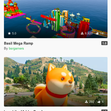
5.0
6,920
18
Basil Mega Ramp
1.0
By
bsrgamers
292
4