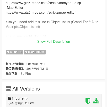
https://www.gta5-mods.com/scripts/menyoo-pc-sp
-Map Editor
https://www.gta5-mods.com/scripts/map-editor
also you need add this line in ObjectList.ini (Grand Theft Auto
V\scripts\ObjectList.ini)
apa_p_mp_yacht_door_01
Show Full Description
CASA.xml contain all props, move this file:
Grand Theft Auto V\menyooStuff\Spooner
MENYOO
MAP EDITOR
PUERTAS.xml contain the doors, move to :
2017年08月19日
首次上传时间：
/Grand Theft Auto/
2017年08月21日
最后更新时间：
1小时前
最后下载：
In game, open menyoo and load Casa.xml,
open map editor and load puertas.xml
and
All Versions
ENJOY!!!
Thanks for your download!
1
(current)
1,074次下载
, 20.0 KB