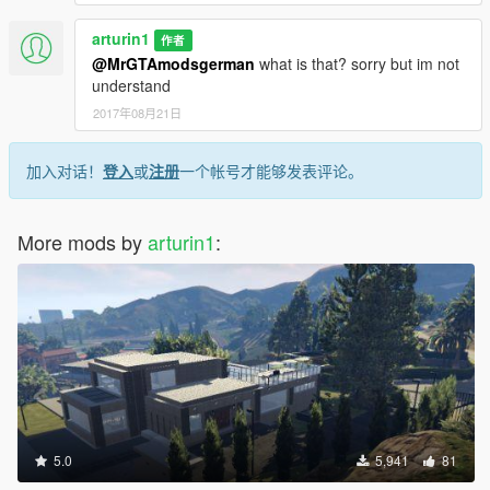
arturin1
作者
@MrGTAmodsgerman
what is that? sorry but im not
understand
2017年08月21日
加入对话！
登入
或
注册
一个帐号才能够发表评论。
More mods by
arturin1
:
5.0
5,941
81