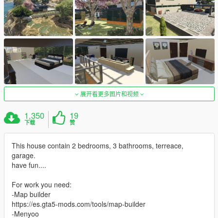
展开看更多图片和视频
1,350
19
下载
赞
This house contain 2 bedrooms, 3 bathrooms, terreace,
garage.
have fun....
For work you need:
-Map builder
https://es.gta5-mods.com/tools/map-builder
-Menyoo