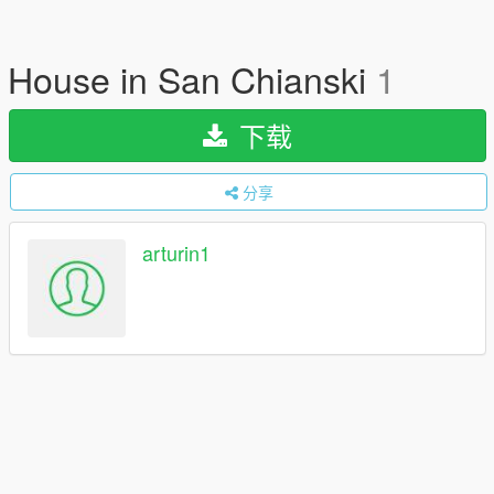
House in San Chianski
1
下载
分享
arturin1