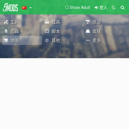
Show Adult
登入
工具
载具
涂装
武器
脚本
皮肤
地图
其他
更多